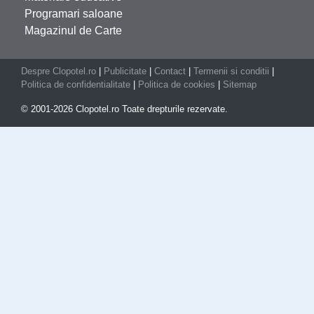
Programari saloane
Magazinul de Carte
Despre Clopotel.ro
|
Publicitate
|
Contact
|
Termenii si conditii
|
Politica de confidentialitate
|
Politica de cookies
|
Sitemap
© 2001-2026 Clopotel.ro Toate drepturile rezervate.