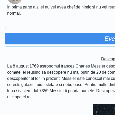
In prima parte a zilei nu vei avea chef de nimic si nu vei reu
normal.
Eve
Descope
La 8 august 1769 astronomul francez Charles Messier desc
comete, el reusind sa descopere nu mai putin de 20 de comet
descoperitor al lor. in prezent, Messier este cunoscut mai 
ceresti: galaxii, roiuri stelare si nebuloase. Pentru multe di
luna si asteroidul 7359 Messier ii poarta numele. Descope
ul clopotel.ro