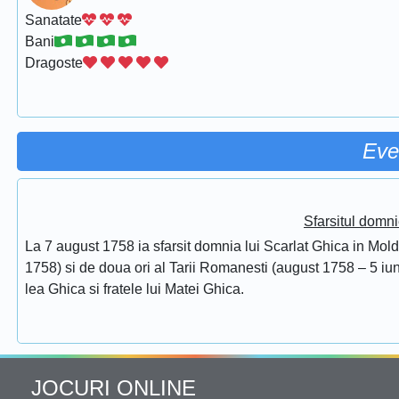
Sanatate
Bani
Dragoste
Eve
Sfarsitul domni
La 7 august 1758 ia sfarsit domnia lui Scarlat Ghica in Mol
1758) si de doua ori al Tarii Romanesti (august 1758 – 5 iuni
lea Ghica si fratele lui Matei Ghica.
JOCURI ONLINE