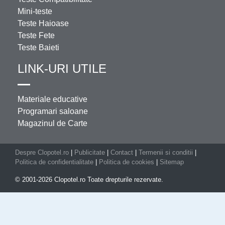
Mini-teste
Teste Haioase
Teste Fete
Teste Baieti
LINK-URI UTILE
Materiale educative
Programari saloane
Magazinul de Carte
Despre Clopotel.ro
|
Publicitate
|
Contact
|
Termenii si conditii
|
Politica de confidentialitate
|
Politica de cookies
|
Sitemap
© 2001-2026 Clopotel.ro Toate drepturile rezervate.