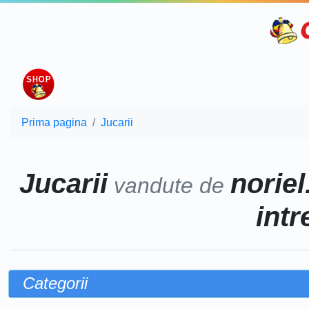
Prima pagina
Jucarii
Jucarii
noriel
vandute de
intr
Categorii