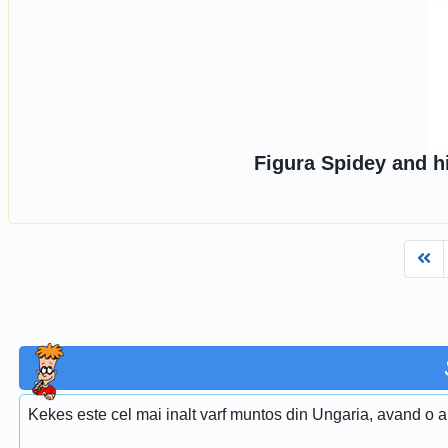
Figura Spidey and h
Fi
Kekes este cel mai inalt varf muntos din Ungaria, avand o al