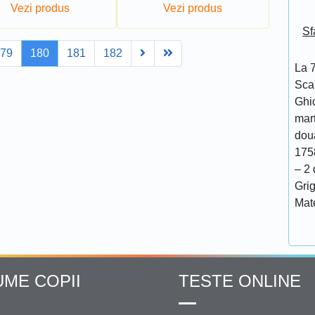
Vezi produs
Vezi produs
Sf
Next
Last
179
180
181
182
La 7
Scar
Ghi
mar
doua
175
– 2 
Grig
Mat
UME COPII
TESTE ONLINE