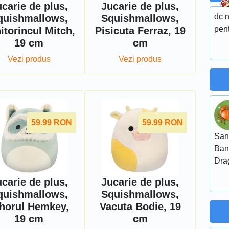
carie de plus,
Jucarie de plus,
dc 
quishmallows,
Squishmallows,
pen
itorincul Mitch,
Pisicuta Ferraz, 19
19 cm
cm
Vezi produs
Vezi produs
59.99
RON
59.99
RON
San
Ban
Dra
carie de plus,
Jucarie de plus,
quishmallows,
Squishmallows,
horul Hemkey,
Vacuta Bodie, 19
19 cm
cm