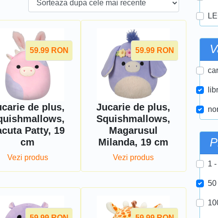
LE
V
59.99
RON
59.99
RON
car
lib
carie de plus,
Jucarie de plus,
nor
quishmallows,
Squishmallows,
cuta Patty, 19
Magarusul
P
cm
Milanda, 19 cm
Vezi produs
Vezi produs
1 -
50
10
59.99
RON
59.99
RON