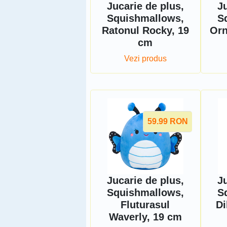
Jucarie de plus,
Ju
Squishmallows,
S
Ratonul Rocky, 19
Orn
cm
Vezi produs
59.99
RON
Jucarie de plus,
Ju
Squishmallows,
S
Fluturasul
Di
Waverly, 19 cm