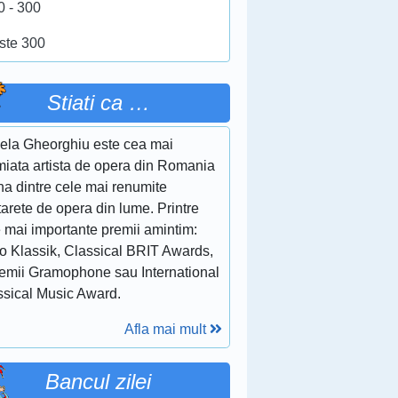
0 - 300
ste 300
Stiati ca …
ela Gheorghiu este cea mai
miata artista de opera din Romania
na dintre cele mai renumite
arete de opera din lume. Printre
e mai importante premii amintim:
o Klassik, Classical BRIT Awards,
remii Gramophone sau International
ssical Music Award.
Afla mai mult
Bancul zilei