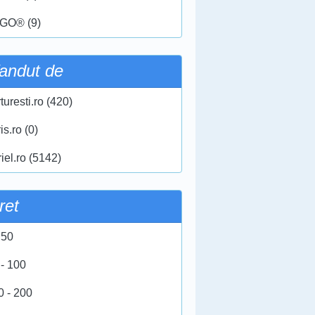
GO® (9)
andut de
turesti.ro (420)
ris.ro (0)
iel.ro (5142)
ret
 50
 - 100
0 - 200