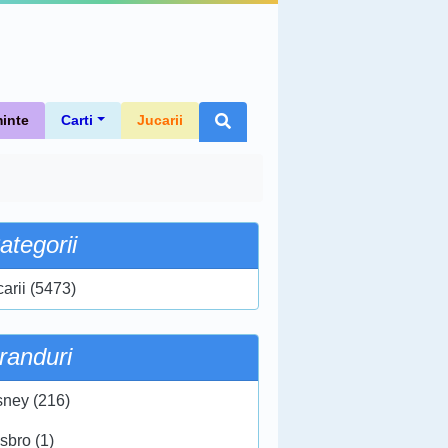
inte
Carti
Jucarii
ategorii
carii (5473)
randuri
sney (216)
sbro (1)