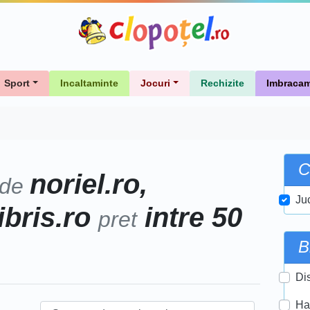
Sport
Incaltaminte
Jocuri
Rechizite
Imbracam
C
noriel.ro,
 de
Ju
libris.ro
intre 50
pret
B
Di
Ha