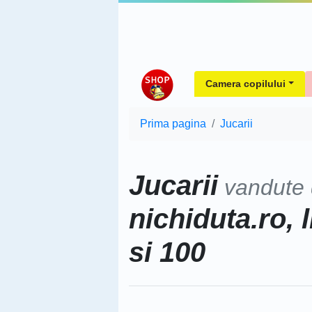
Camera copilului
Prima pagina
Jucarii
Jucarii
vandute
nichiduta.ro, 
si 100
Sorteaza dupa