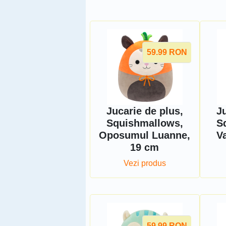
59.99
RON
Jucarie de plus,
Ju
Squishmallows,
S
Oposumul Luanne,
Va
19 cm
Vezi produs
59.99
RON