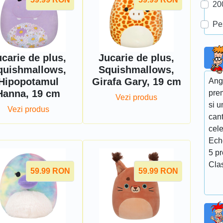
20
Pe
carie de plus,
Jucarie de plus,
quishmallows,
Squishmallows,
Hipopotamul
Girafa Gary, 19 cm
Ang
Hanna, 19 cm
pre
Vezi produs
si u
Vezi produs
cant
cel
Ech
5 p
Cla
59.99
RON
59.99
RON