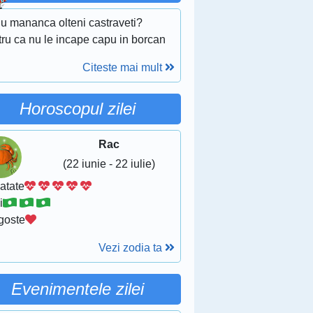
nu mananca olteni castraveti?
tru ca nu le incape capu in borcan
Citeste mai mult
Horoscopul zilei
Rac
(22 iunie - 22 iulie)
atate
i
goste
Vezi zodia ta
Evenimentele zilei