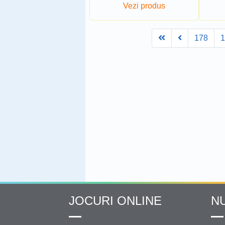
Vezi produs
First
Prev
178
JOCURI ONLINE
N