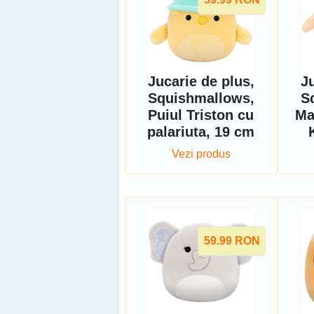
Jucarie de plus,
Ju
Squishmallows,
S
Puiul Triston cu
Ma
palariuta, 19 cm
Vezi produs
59.99
RON