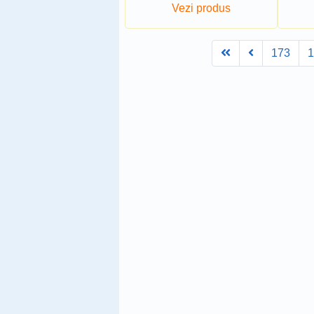
Vezi produs
First
Prev
173