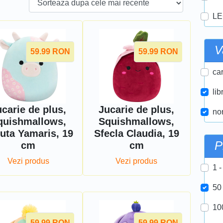
LE
V
59.99
RON
59.99
RON
car
lib
carie de plus,
Jucarie de plus,
nor
quishmallows,
Squishmallows,
uta Yamaris, 19
Sfecla Claudia, 19
P
cm
cm
Vezi produs
Vezi produs
1 -
50
10
59.99
RON
59.99
RON