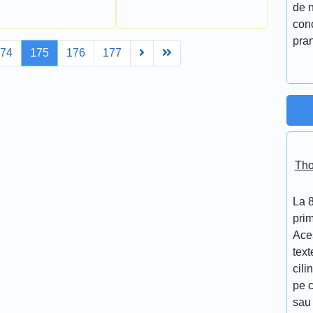
de n
conc
pran
Next
Last
174
175
176
177
Tho
La 
prim
Aces
text
cili
pe c
sau 