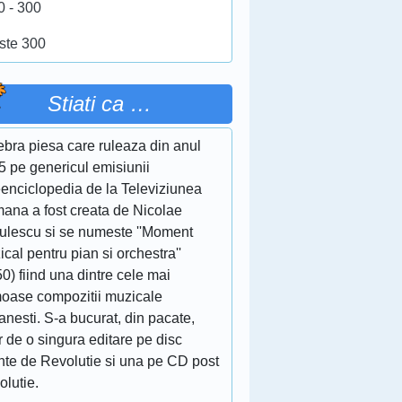
0 - 300
ste 300
Stiati ca …
ebra piesa care ruleaza din anul
5 pe genericul emisiunii
eenciclopedia de la Televiziunea
ana a fost creata de Nicolae
culescu si se numeste ''Moment
cal pentru pian si orchestra''
0) fiind una dintre cele mai
moase compozitii muzicale
nesti. S-a bucurat, din pacate,
 de o singura editare pe disc
inte de Revolutie si una pe CD post
olutie.