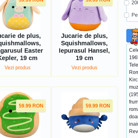
20
Pe
carie de plus,
Jucarie de plus,
quishmallows,
Squishmallows,
garusul Easter
Iepurasul Hansel,
Cel
Kepler, 19 cm
19 cm
196
Tel
Vezi produs
Vezi produs
Rom
Kir
muzi
(195
fru
59.99
RON
59.99
RON
roma
doar
ina
Rev