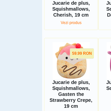
Jucarie de plus,
Ju
Squishmallows,
S
Cherish, 19 cm
D
Vezi produs
59.99
RON
Jucarie de plus,
Ju
Squishmallows,
S
Gasten the
Strawberry Crepe,
19 cm