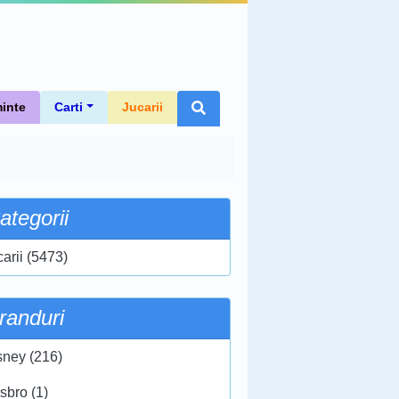
inte
Carti
Jucarii
ategorii
carii (5473)
randuri
sney (216)
sbro (1)