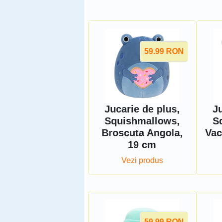
59.99
RON
Jucarie de plus,
Ju
Squishmallows,
S
Broscuta Angola,
Vac
19 cm
Vezi produs
59.99
RON