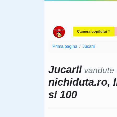
Camera copilului
Prima pagina
Jucarii
Jucarii
vandute
nichiduta.ro, 
si 100
Sorteaza dupa