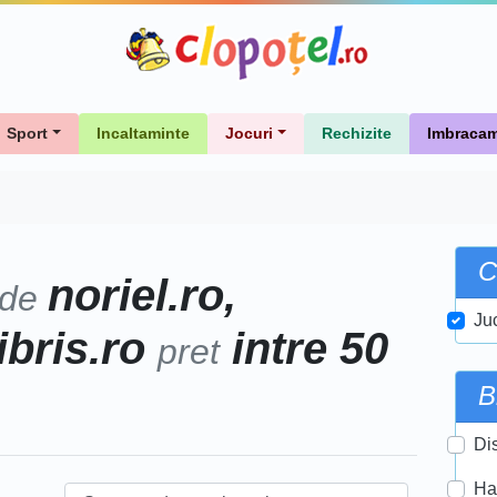
Sport
Incaltaminte
Jocuri
Rechizite
Imbracam
C
noriel.ro,
 de
Ju
libris.ro
intre 50
pret
B
Di
Ha