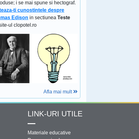
oduse; i se mai spune si hectograf.
teaza-ti cunostintele despre
mas Edison
in sectiunea
Teste
site-ul clopotel.ro
Afla mai mult
LINK-URI UTILE
Materiale educative