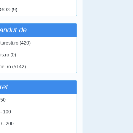
GO® (9)
andut de
turesti.ro (420)
ris.ro (0)
iel.ro (5142)
ret
 50
 - 100
0 - 200