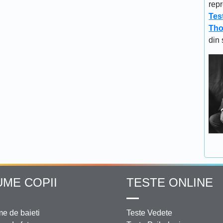
repr
Tes
Tho
din 
UME COPII
TESTE ONLINE
e de baieti
Teste Vedete