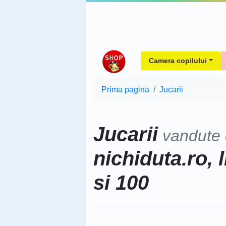
Camera copilului
Prima pagina
Jucarii
Jucarii
vandute
nichiduta.ro, 
si 100
Sorteaza dupa