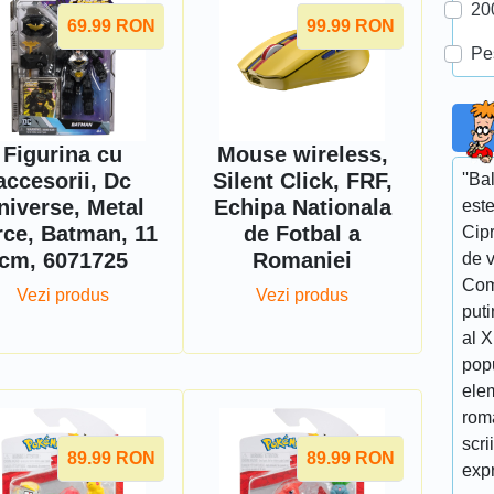
20
69.99
RON
99.99
RON
Pe
Figurina cu
Mouse wireless,
accesorii, Dc
Silent Click, FRF,
''Ba
niverse, Metal
Echipa Nationala
este
rce, Batman, 11
de Fotbal a
Cipr
cm, 6071725
Romaniei
de v
Com
Vezi produs
Vezi produs
puti
al 
popu
elem
roma
scri
89.99
RON
89.99
RON
expr