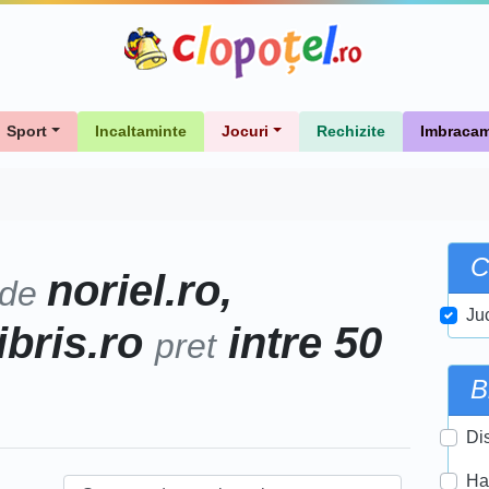
Sport
Incaltaminte
Jocuri
Rechizite
Imbracam
C
noriel.ro,
 de
Ju
libris.ro
intre 50
pret
B
Di
Ha