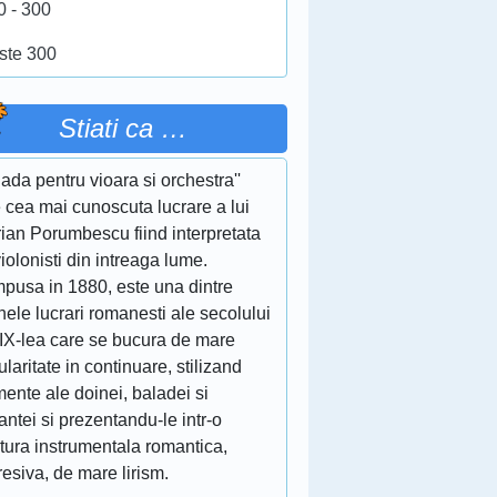
0 - 300
ste 300
Stiati ca …
lada pentru vioara si orchestra''
 cea mai cunoscuta lucrare a lui
ian Porumbescu fiind interpretata
iolonisti din intreaga lume.
pusa in 1880, este una dintre
nele lucrari romanesti ale secolului
XIX-lea care se bucura de mare
laritate in continuare, stilizand
ente ale doinei, baladei si
ntei si prezentandu-le intr-o
itura instrumentala romantica,
esiva, de mare lirism.