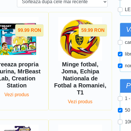
LE
V
99.99
RON
59.99
RON
car
lib
reeaza propria
Minge fotbal,
nor
gurina, MrBeast
Joma, Echipa
Lab, Creation
Nationala de
P
Station
Fotbal a Romaniei,
T1
Vezi produs
1 -
Vezi produs
50
10