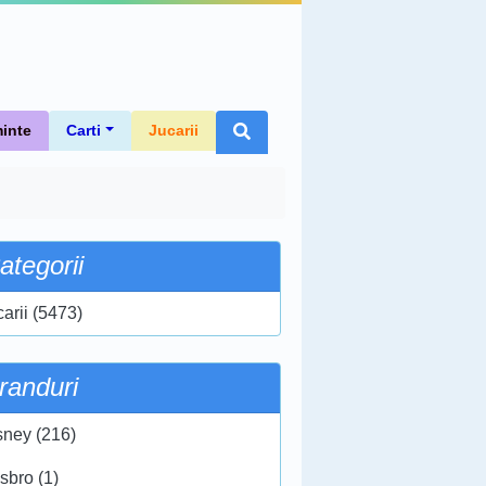
inte
Carti
Jucarii
ategorii
carii (5473)
randuri
sney (216)
sbro (1)