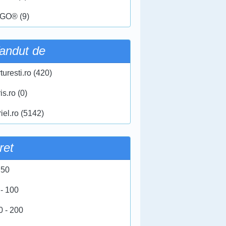
GO® (9)
andut de
turesti.ro (420)
ris.ro (0)
iel.ro (5142)
ret
 50
 - 100
0 - 200