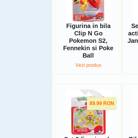
Figurina in bila
Se
Clip N Go
act
Pokemon S2,
Jan
Fennekin si Poke
Ball
Vezi produs
89.99
RON