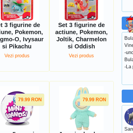
t 3 figurine de
Set 3 figurine de
iune, Pokemon,
actiune, Pokemon,
Bula
gmo-O, Ivysaur
Joltik, Charmelon
Vine
si Pikachu
si Oddish
-und
Vezi produs
Vezi produs
Bul
-La
79.99
RON
79.99
RON
San