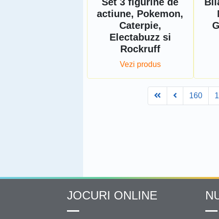
Set 3 figurine de
Bil
actiune, Pokemon,
Caterpie,
G
Electabuzz si
Rockruff
Vezi produs
First
Prev
160
JOCURI ONLINE
N