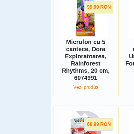
99.99
RON
Microfon cu 5
cantece, Dora
Exploratoarea,
U
Rainforest
Fo
Rhythms, 20 cm,
6074991
Vezi produs
69.99
RON