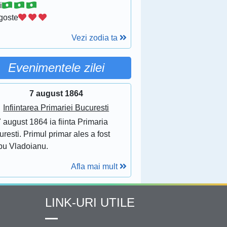
i
goste
Vezi zodia ta
Evenimentele zilei
7 august 1864
Infiintarea Primariei Bucuresti
 august 1864 ia fiinta Primaria
resti. Primul primar ales a fost
bu Vladoianu.
Afla mai mult
LINK-URI UTILE