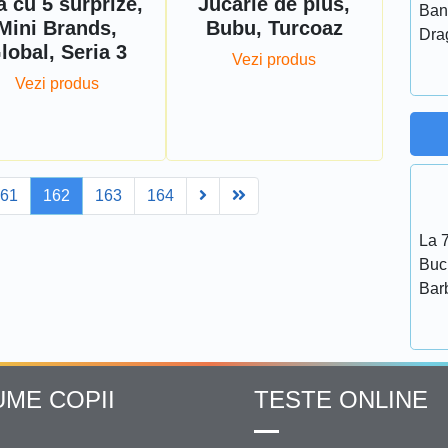
a cu 5 surprize,
Jucarie de plus,
Ban
Mini Brands,
Bubu, Turcoaz
Dra
lobal, Seria 3
Vezi produs
Vezi produs
Next
Last
161
162
163
164
La 7
Bucu
Bar
UME COPII
TESTE ONLINE