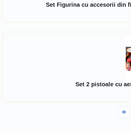
Set Figurina cu accesorii din 
Set 2 pistoale cu ae
Fi