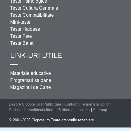
Teste Psihologice
Teste Cultura Generala
Teste Compatibilitate
Mini-teste
Teste Haioase
Teste Fete
Teste Baieti
LINK-URI UTILE
Materiale educative
Programari saloane
Magazinul de Carte
Despre Clopotel.ro
|
Publicitate
|
Contact
|
Termenii si conditii
|
Politica de confidentialitate
|
Politica de cookies
|
Sitemap
© 2001-2026 Clopotel.ro Toate drepturile rezervate.