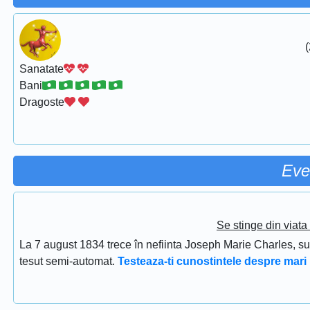
(
Sanatate
Bani
Dragoste
Eve
Se stinge din viat
La 7 august 1834 trece în nefiinta Joseph Marie Charles, s
tesut semi-automat.
Testeaza-ti cunostintele despre mari 