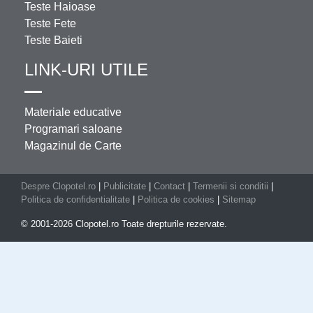
Teste Haioase
Teste Fete
Teste Baieti
LINK-URI UTILE
Materiale educative
Programari saloane
Magazinul de Carte
Despre Clopotel.ro
|
Publicitate
|
Contact
|
Termenii si conditii
|
Politica de confidentialitate
|
Politica de cookies
|
Sitemap
© 2001-2026 Clopotel.ro Toate drepturile rezervate.