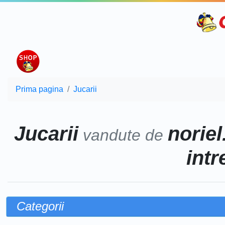
Prima pagina
Jucarii
Jucarii
noriel
vandute de
intr
Categorii