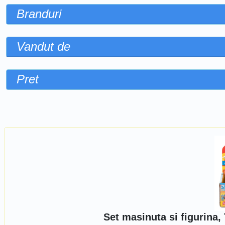
Branduri
Vandut de
Pret
Sorteaza dupa
Set masinuta si figurina