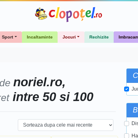
Sport
Incaltaminte
Jocuri
Rechizite
Imbracam
C
noriel.ro,
 de
Ju
intre 50 si 100
ret
B
Di
Ha