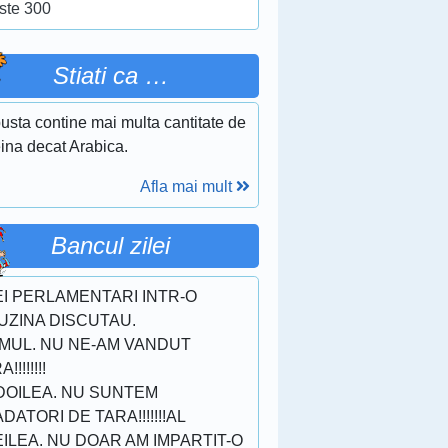
ste 300
Stiati ca …
usta contine mai multa cantitate de
ina decat Arabica.
Afla mai mult
Bancul zilei
I PERLAMENTARI INTR-O
UZINA DISCUTAU.
IMUL. NU NE-AM VANDUT
!!!!!!!!
DOILEA. NU SUNTEM
DATORI DE TARA!!!!!!!AL
ILEA. NU DOAR AM IMPARTIT-O