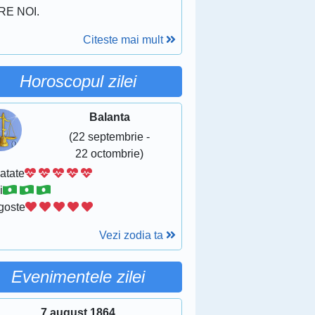
RE NOI.
Citeste mai mult
Horoscopul zilei
Balanta
(22 septembrie -
22 octombrie)
atate
i
goste
Vezi zodia ta
Evenimentele zilei
7 august 1864