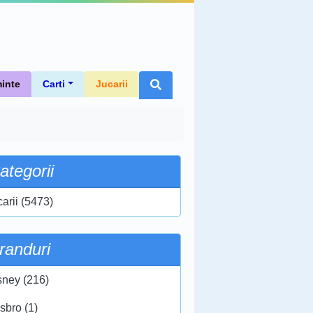
inte
Carti
Jucarii
ategorii
carii (5473)
randuri
sney (216)
sbro (1)