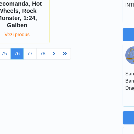
lecomanda, Hot
INT
Wheels, Rock
onster, 1:24,
Galben
Vezi produs
Next
Last
75
76
77
78
San
Ban
Dra