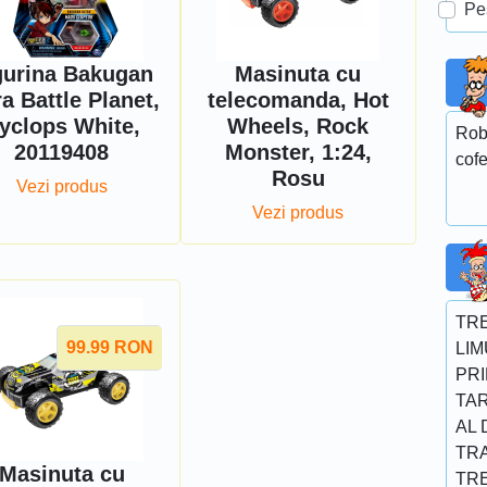
Pe
gurina Bakugan
Masinuta cu
ra Battle Planet,
telecomanda, Hot
yclops White,
Wheels, Rock
Rob
20119408
Monster, 1:24,
cofe
Rosu
Vezi produs
Vezi produs
TRE
99.99
RON
LIM
PR
TARA
AL 
TRA
Masinuta cu
TRE