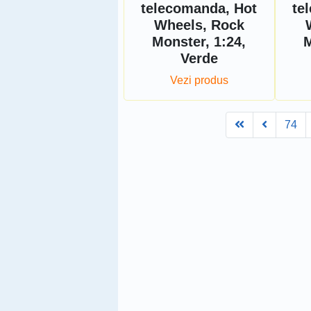
telecomanda, Hot
te
Wheels, Rock
Monster, 1:24,
M
Verde
Vezi produs
First
Prev
74