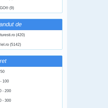
GO® (9)
andut de
turesti.ro (420)
iel.ro (5142)
ret
 50
 - 100
0 - 200
0 - 300