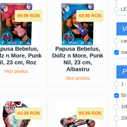
LE
69.99
RON
69.99
RON
V
car
pusa Bebelus,
Papusa Bebelus,
nor
lz n More, Punk
Dollz n More, Punk
il, 23 cm, Roz
Nil, 23 cm,
Albastru
P
Vezi produs
Vezi produs
1 -
50
10
64.99
RON
99.99
RON
20