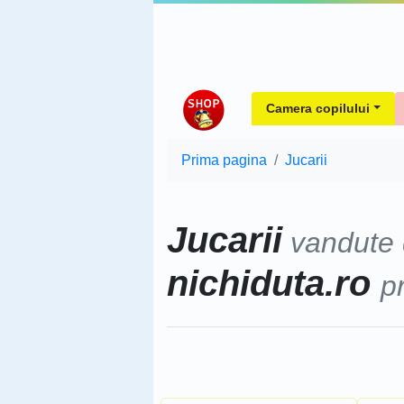
Camera copilului
Prima pagina
Jucarii
Jucarii
vandute
nichiduta.ro
p
Sorteaza dupa