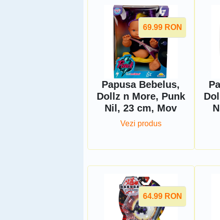
69.99
RON
Papusa Bebelus,
Pa
Dollz n More, Punk
Dol
Nil, 23 cm, Mov
N
Vezi produs
64.99
RON