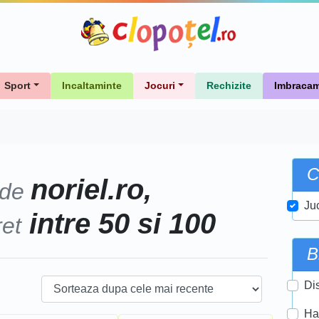
Sport
Incaltaminte
Jocuri
Rechizite
Imbracam
C
noriel.ro,
 de
Ju
intre 50 si 100
ret
B
Di
Ha