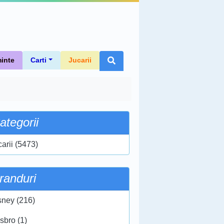
inte
Carti
Jucarii
ategorii
carii (5473)
randuri
sney (216)
sbro (1)