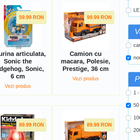
LE
59.99
RON
99.99
RON
V
car
urina articulata,
Camion cu
nor
Sonic the
macara, Polesie,
dgehog, Sonic,
Prestige, 36 cm
6 cm
P
Vezi produs
Vezi produs
1 -
50
10
89.99
RON
89.99
RON
20