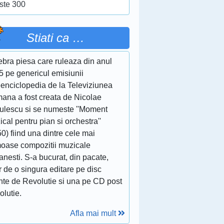
ste 300
Stiati ca …
ebra piesa care ruleaza din anul
5 pe genericul emisiunii
eenciclopedia de la Televiziunea
ana a fost creata de Nicolae
culescu si se numeste ''Moment
cal pentru pian si orchestra''
0) fiind una dintre cele mai
moase compozitii muzicale
nesti. S-a bucurat, din pacate,
 de o singura editare pe disc
inte de Revolutie si una pe CD post
olutie.
Afla mai mult