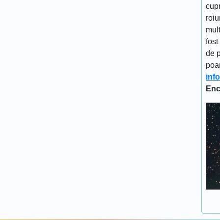
cupr
roiu
mult
fost
de p
poa
inf
Enc