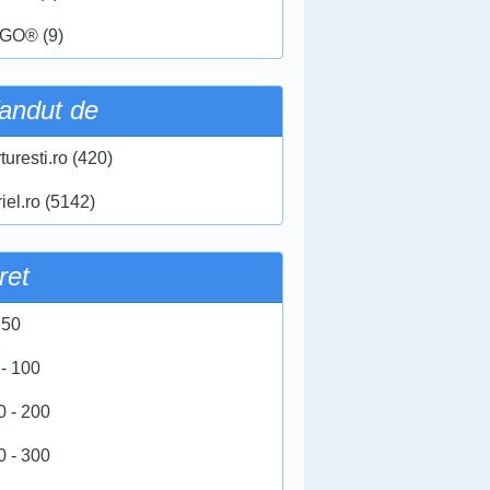
GO® (9)
andut de
turesti.ro (420)
iel.ro (5142)
ret
 50
 - 100
0 - 200
0 - 300