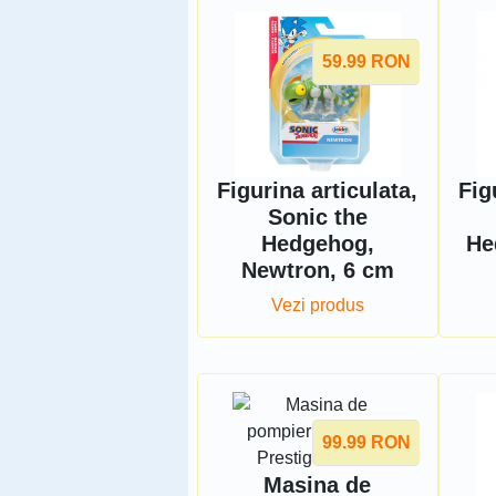
59.99
RON
Figurina articulata,
Fig
Sonic the
Hedgehog,
He
Newtron, 6 cm
Vezi produs
99.99
RON
Masina de