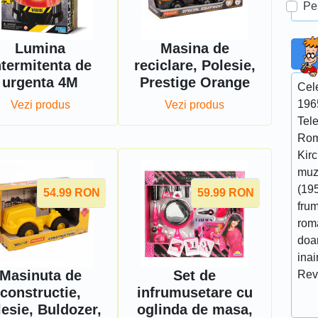
Pe
Lumina
Masina de
ntermitenta de
reciclare, Polesie,
urgenta 4M
Prestige Orange
Cel
196
Vezi produs
Vezi produs
Tel
Rom
Kir
muzi
(195
54.99
RON
59.99
RON
fru
roma
doar
ina
Masinuta de
Set de
Rev
constructie,
infrumusetare cu
esie, Buldozer,
oglinda de masa,