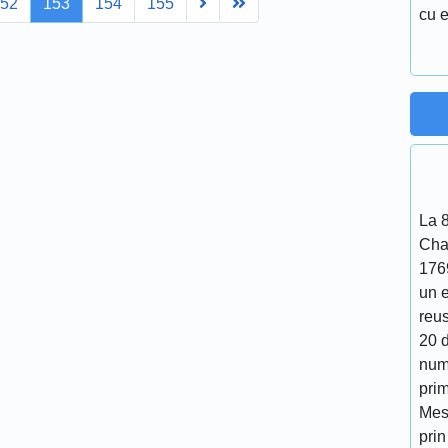
Next
Last
152
153
154
155
cu e
La 
Cha
176
un 
reu
20 d
num
prim
Mes
prin