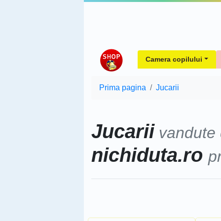
Camera copilului
Prima pagina
Jucarii
Jucarii
vandute
nichiduta.ro
p
Sorteaza dupa