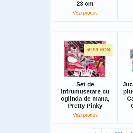
23 cm
Vezi produs
59.99
RON
Set de
Juc
infrumusetare cu
plu
oglinda de mana,
C
Pretty Pinky
Vezi produs