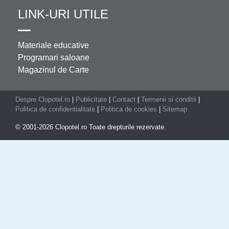
LINK-URI UTILE
Materiale educative
Programari saloane
Magazinul de Carte
Despre Clopotel.ro
|
Publicitate
|
Contact
|
Termenii si conditii
|
Politica de confidentialitate
|
Politica de cookies
|
Sitemap
© 2001-2026 Clopotel.ro Toate drepturile rezervate.