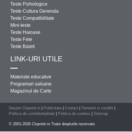
Teste Psihologice
Teste Cultura Generala
Teste Compatibilitate
Mini-teste
Teste Haioase
Teste Fete
Teste Baieti
LINK-URI UTILE
Materiale educative
Programari saloane
Magazinul de Carte
Despre Clopotel.ro
|
Publicitate
|
Contact
|
Termenii si conditii
|
Politica de confidentialitate
|
Politica de cookies
|
Sitemap
© 2001-2026 Clopotel.ro Toate drepturile rezervate.