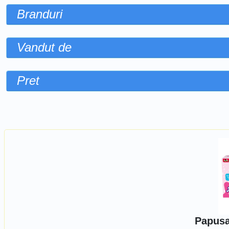
Branduri
Vandut de
Pret
Sorteaza dupa
Papusa