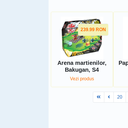
239.99
RON
Arena martienilor,
Pap
Bakugan, S4
Vezi produs
First
Prev
20