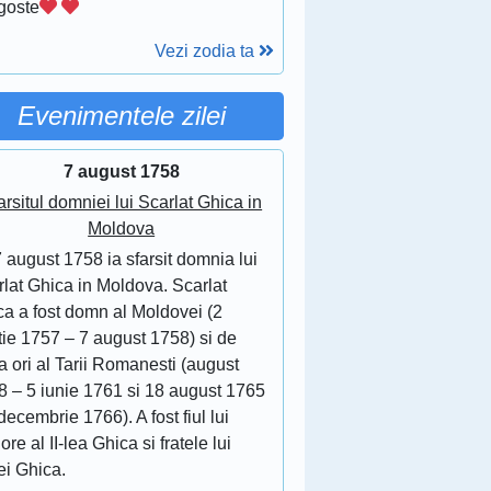
goste
Vezi zodia ta
Evenimentele zilei
7 august 1758
arsitul domniei lui Scarlat Ghica in
Moldova
 august 1758 ia sfarsit domnia lui
lat Ghica in Moldova. Scarlat
ca a fost domn al Moldovei (2
tie 1757 – 7 august 1758) si de
 ori al Tarii Romanesti (august
8 – 5 iunie 1761 si 18 august 1765
decembrie 1766). A fost fiul lui
ore al II-lea Ghica si fratele lui
ei Ghica.