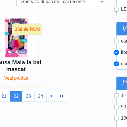
LE
V
259.99
RON
car
lib
usa Maia la bal
nor
mascat
Vezi produs
P
1 -
Next
Last
21
22
23
24
50
10