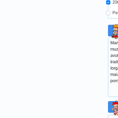
20
Pe
Mar
muz
avut
trad
Iorg
maia
pom