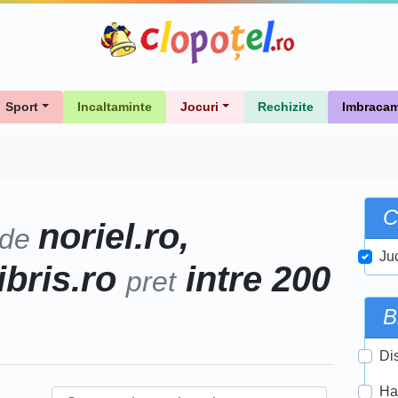
Sport
Incaltaminte
Jocuri
Rechizite
Imbracam
C
noriel.ro,
 de
Ju
libris.ro
intre 200
pret
B
Di
Ha