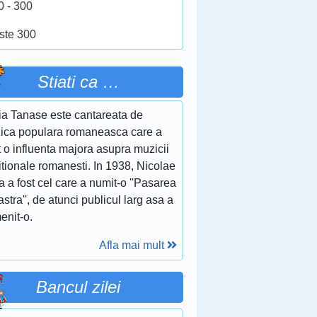
0 - 300
ste 300
Stiati ca …
ia Tanase este cantareata de
ica populara romaneasca care a
 o influenta majora asupra muzicii
itionale romanesti. In 1938, Nicolae
a a fost cel care a numit-o ''Pasarea
stra'', de atunci publicul larg asa a
enit-o.
Afla mai mult
Bancul zilei