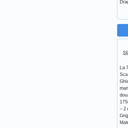
Dra
Sf
La 7
Scar
Ghi
mar
doua
175
– 2 
Grig
Mat