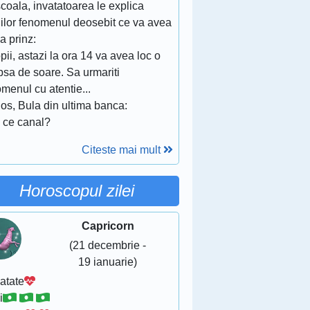
coala, invatatoarea le explica
iilor fenomenul deosebit ce va avea
la prinz:
pii, astazi la ora 14 va avea loc o
psa de soare. Sa urmariti
menul cu atentie...
os, Bula din ultima banca:
e ce canal?
Citeste mai mult
Horoscopul zilei
Capricorn
(21 decembrie -
19 ianuarie)
atate
i