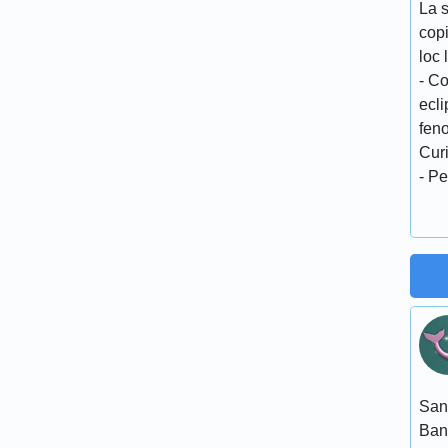
La s
cop
loc 
- Co
ecli
feno
Curi
- P
San
Ban