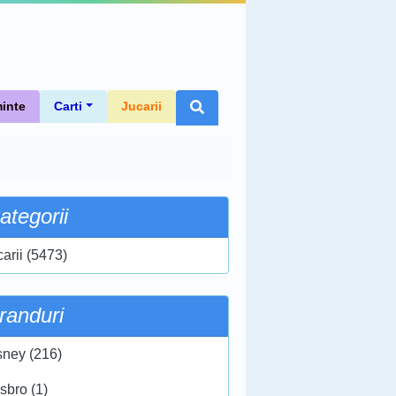
inte
Carti
Jucarii
ategorii
carii (5473)
randuri
sney (216)
sbro (1)