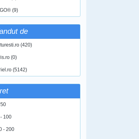
GO® (9)
andut de
turesti.ro (420)
ris.ro (0)
iel.ro (5142)
ret
 50
 - 100
0 - 200