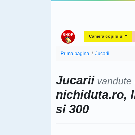
Camera copilului
Prima pagina
Jucarii
Jucarii
vandute
nichiduta.ro, 
si 300
Sorteaza dupa