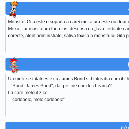
Monstrul Gila este o soparla a carei mucatura este nu doar d
Mexic, iar muscatura lor a fost descrisa ca „lava fierbinte care
corecte, atent administrate, saliva toxica a monstrului Gila 
Un melc se intalneste cu James Bond si-l intreaba cum il 
- "Bond, James Bond", dar pe tine cum te cheama?
La care melcul zice:
- "codobelc, melc codobelc"
Ho