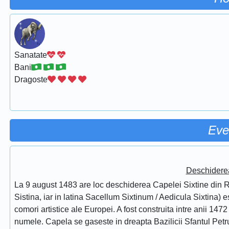
Sanatate
Bani
Dragoste
Eve
Deschidere
La 9 august 1483 are loc deschiderea Capelei Sixtine din Ro
Sistina, iar in latina Sacellum Sixtinum / Aedicula Sixtina) 
comori artistice ale Europei. A fost construita intre anii 1472
numele. Capela se gaseste in dreapta Bazilicii Sfantul Petru