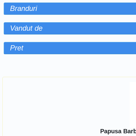
Branduri
Vandut de
Pret
Sorteaza dupa
Papusa Barbi