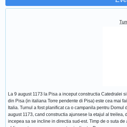
Turn
La 9 august 1173 la Pisa a inceput constructia Catedralei s
din Pisa (in italiana Torre pendente di Pisa) este cea mai fa
Italia. Turnul a fost planificat ca o campanila pentru Domul
august 1173, cand constructia ajunsese la etajul al treilea, dat
incepea sa se incline in directia sud-est. Timp de o suta de 