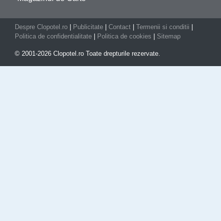
Despre Clopotel.ro
|
Publicitate
|
Contact
|
Termenii si conditii
|
Politica de confidentialitate
|
Politica de cookies
|
Sitemap
© 2001-2026 Clopotel.ro Toate drepturile rezervate.