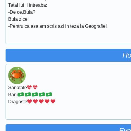
Tatal lui il intreaba:
-De ce,Bula?
Bula zice:
-Pentru ca asa am scris azi in teza la Geografie!
Ho
Sanatate
Bani
Dragoste
Eve