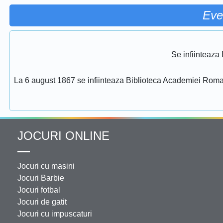
Eve
Se infiinteaz
La 6 august 1867 se infiinteaza Biblioteca Academiei Rom
JOCURI ONLINE
Jocuri cu masini
Jocuri Barbie
Jocuri fotbal
Jocuri de gatit
Jocuri cu impuscaturi