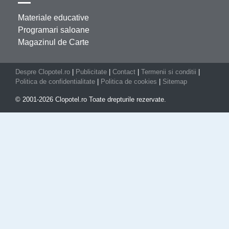
Materiale educative
Programari saloane
Magazinul de Carte
Despre Clopotel.ro
|
Publicitate
|
Contact
|
Termenii si conditii
|
Politica de confidentialitate
|
Politica de cookies
|
Sitemap
© 2001-2026 Clopotel.ro Toate drepturile rezervate.