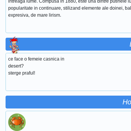
intreaga lume. Compusa in 1880, este una dintre putinele lu
popularitate in continuare, stilizand elemente ale doinei, ba
expresiva, de mare lirism.
ce face o femeie casnica in
desert?
sterge praful!
Ho