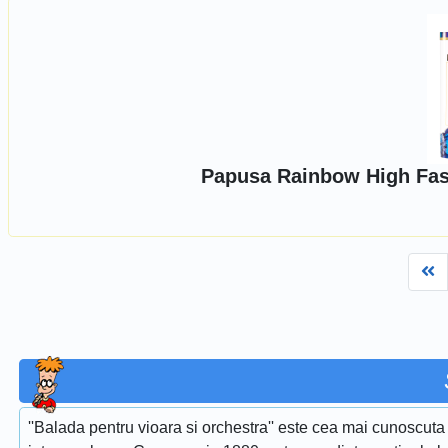
Papusa Rainbow High Fash
Fi
''Balada pentru vioara si orchestra'' este cea mai cunoscuta 