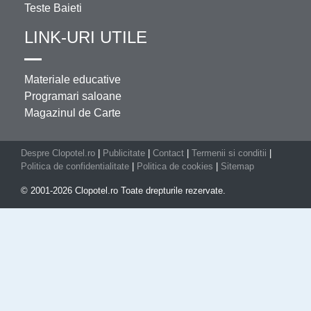
Teste Baieti
LINK-URI UTILE
Materiale educative
Programari saloane
Magazinul de Carte
Despre Clopotel.ro
|
Publicitate
|
Contact
|
Termenii si conditii
|
Politica de confidentialitate
|
Politica de cookies
|
Sitemap
© 2001-2026 Clopotel.ro Toate drepturile rezervate.