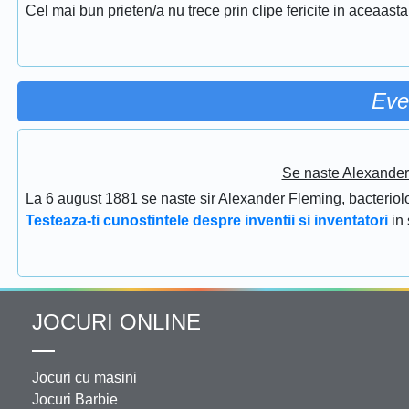
Cel mai bun prieten/a nu trece prin clipe fericite in aceaasta
Eve
Se naste Alexander 
La 6 august 1881 se naste sir Alexander Fleming, bacteriolog
Testeaza-ti cunostintele despre inventii si inventatori
in
JOCURI ONLINE
Jocuri cu masini
Jocuri Barbie