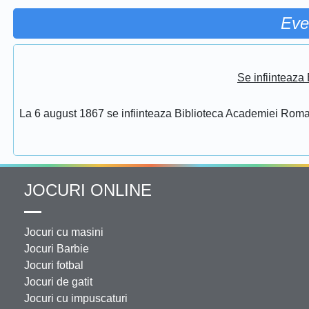
Eve
Se infiinteaz
La 6 august 1867 se infiinteaza Biblioteca Academiei Rom
JOCURI ONLINE
Jocuri cu masini
Jocuri Barbie
Jocuri fotbal
Jocuri de gatit
Jocuri cu impuscaturi