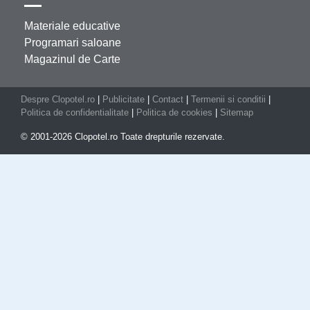
Materiale educative
Programari saloane
Magazinul de Carte
Despre Clopotel.ro
|
Publicitate
|
Contact
|
Termenii si conditii
|
Politica de confidentialitate
|
Politica de cookies
|
Sitemap
© 2001-2026 Clopotel.ro Toate drepturile rezervate.