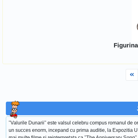
Figurina
Fi
''Valurile Dunarii'' este valsul celebru compus romanul de or
un succes enorm, incepand cu prima auditie, la Expozitia Uni
mai multe filme si reinterpretata ca ''The Anniversary Song''