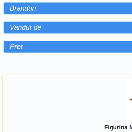
Branduri
Vandut de
Pret
Sorteaza dupa
Figurina 