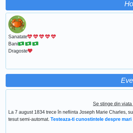
Ho
Sanatate
Bani
Dragoste
Eve
Se stinge din viat
La 7 august 1834 trece în nefiinta Joseph Marie Charles, s
tesut semi-automat.
Testeaza-ti cunostintele despre mari 