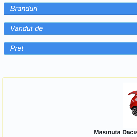
Branduri
Vandut de
Pret
Sorteaza dupa
Masinuta Dacia