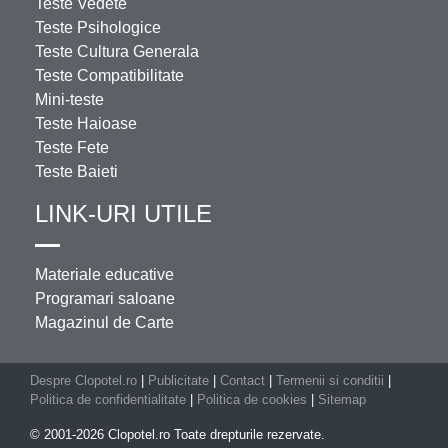
Teste Vedete
Teste Psihologice
Teste Cultura Generala
Teste Compatibilitate
Mini-teste
Teste Haioase
Teste Fete
Teste Baieti
LINK-URI UTILE
Materiale educative
Programari saloane
Magazinul de Carte
Despre Clopotel.ro
|
Publicitate
|
Contact
|
Termenii si conditii
|
Politica de confidentialitate
|
Politica de cookies
|
Sitemap
© 2001-2026 Clopotel.ro Toate drepturile rezervate.