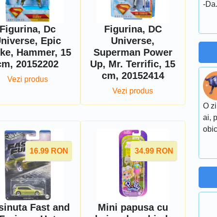
-Da.
Figurina, Dc
Figurina, DC
niverse, Epic
Universe,
ike, Hammer, 15
Superman Power
cm, 20152202
Up, Mr. Terrific, 15
cm, 20152414
Vezi produs
Vezi produs
O zi
ai, 
obic
16.99
RON
34.99
RON
sinuta Fast and
Mini papusa cu