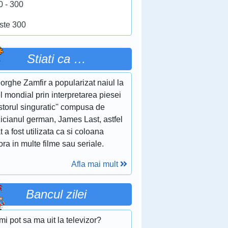
0 - 300
ste 300
Stiati ca …
rghe Zamfir a popularizat naiul la
l mondial prin interpretarea piesei
storul singuratic'' compusa de
icianul german, James Last, astfel
t a fost utilizata ca si coloana
ra in multe filme sau seriale.
Afla mai mult
Bancul zilei
i pot sa ma uit la televizor?