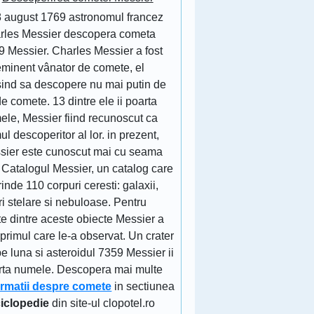
8 august 1769 astronomul francez
rles Messier descopera cometa
9 Messier. Charles Messier a fost
eminent vânator de comete, el
sind sa descopere nu mai putin de
e comete. 13 dintre ele ii poarta
ele, Messier fiind recunoscut ca
ul descoperitor al lor. in prezent,
sier este cunoscut mai cu seama
 Catalogul Messier, un catalog care
inde 110 corpuri ceresti: galaxii,
ri stelare si nebuloase. Pentru
e dintre aceste obiecte Messier a
 primul care le-a observat. Un crater
e luna si asteroidul 7359 Messier ii
rta numele. Descopera mai multe
ormatii despre comete
in sectiunea
iclopedie
din site-ul clopotel.ro