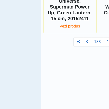
Universe,
Superman Power
W
Up, Green Lantern,
Ci
15 cm, 20152411
Vezi produs
First
Prev
183