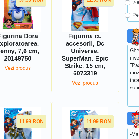
20
Pe
Figurina Dora
Figurina cu
xploratoarea,
accesorii, Dc
enny, 7,6 cm,
Universe,
Gheo
20149750
SuperMan, Epic
nive
Strike, 15 cm,
''Pa
Vezi produs
6073319
muz
inca
Vezi produs
sono
11.99
RON
11.99
RON
-Mam