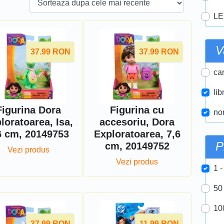
LE
V
37.99
RON
37.99
RON
car
lib
Figurina Dora
Figurina cu
nor
loratoarea, Isa,
accesoriu, Dora
6 cm, 20149753
Exploratoarea, 7,6
P
cm, 20149752
Vezi produs
Vezi produs
1 -
50
10
37.99
RON
11.99
RON