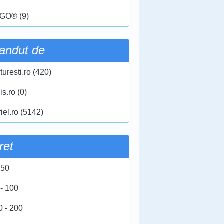
GO® (9)
andut de
turesti.ro (420)
ris.ro (0)
iel.ro (5142)
ret
 50
 - 100
0 - 200