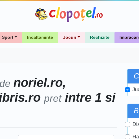
Sport
Incaltaminte
Jocuri
Rechizite
Imbracam
C
noriel.ro,
 de
Ju
libris.ro
intre 1 si
pret
B
Di
Ha