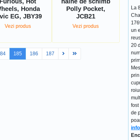
Furious, Hot
haine de schimb
La 
heels, Honda
Polly Pocket,
Cha
vic EG, JBY39
JCB21
176
Vezi produs
Vezi produs
un 
reu
20 d
num
Next
Last
184
185
186
187
prim
Mes
prin
cupr
roiu
mult
fost
de p
poa
inf
Enc