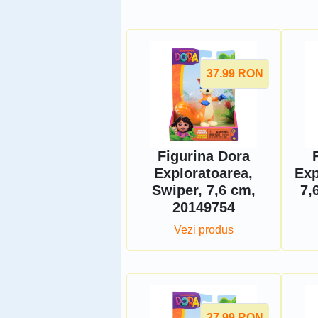
37.99
RON
Figurina Dora
Exploratoarea,
Exp
Swiper, 7,6 cm,
7,
20149754
Vezi produs
37.99
RON