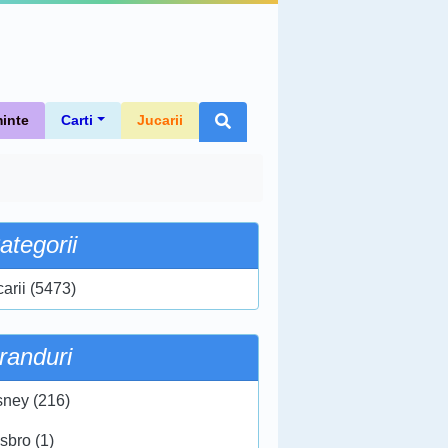
inte
Carti
Jucarii
ategorii
carii (5473)
randuri
sney (216)
sbro (1)