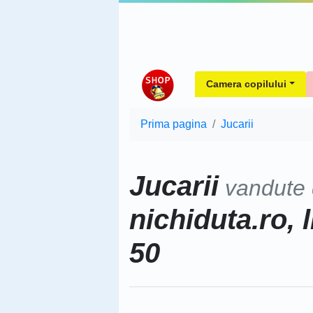
Camera copilului
Prima pagina
Jucarii
Jucarii
vandute
nichiduta.ro, 
50
Sorteaza dupa