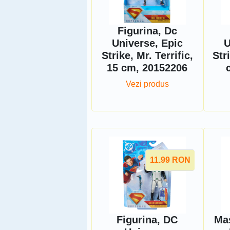
Figurina, Dc
Universe, Epic
U
Strike, Mr. Terrific,
Str
15 cm, 20152206
Vezi produs
11.99
RON
Figurina, DC
Ma