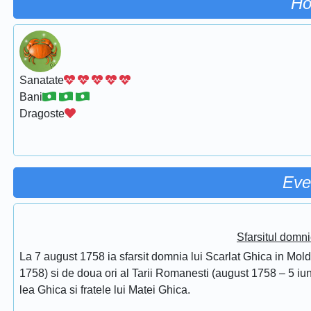
Ho
Sanatate
Bani
Dragoste
Eve
Sfarsitul domni
La 7 august 1758 ia sfarsit domnia lui Scarlat Ghica in Mol
1758) si de doua ori al Tarii Romanesti (august 1758 – 5 iuni
lea Ghica si fratele lui Matei Ghica.