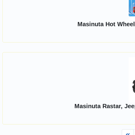
Masinuta Hot Wheels
Masinuta Rastar, Jee
Fi