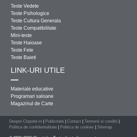
Teste Vedete
Teste Psihologice
Teste Cultura Generala
Teste Compatibilitate
Mini-teste
Teste Haioase
Teste Fete
Teste Baieti
LINK-URI UTILE
Materiale educative
Programari saloane
Magazinul de Carte
Despre Clopotel.ro
|
Publicitate
|
Contact
|
Termenii si conditii
|
Politica de confidentialitate
|
Politica de cookies
|
Sitemap