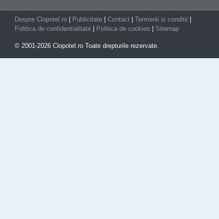
Despre Clopotel.ro
|
Publicitate
|
Contact
|
Termenii si conditii
|
Politica de confidentialitate
|
Politica de cookies
|
Sitemap
© 2001-2026 Clopotel.ro Toate drepturile rezervate.