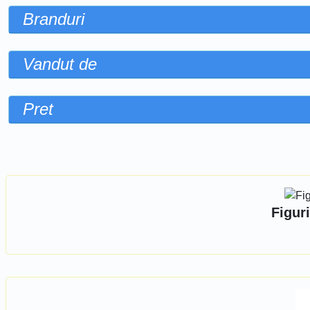
Branduri
Vandut de
Pret
Sorteaza dupa
Figur