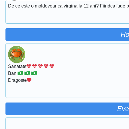
De ce este o moldoveanca virgina la 12 ani? Fiindca fuge prin
Ho
Sanatate
Bani
Dragoste
Eve