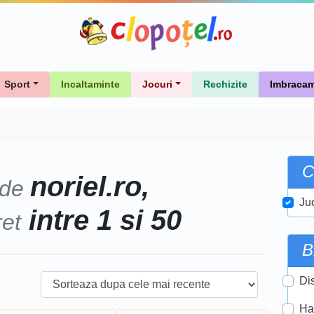
Sport
Incaltaminte
Jocuri
Rechizite
Imbracam
C
noriel.ro,
 de
Ju
intre 1 si 50
ret
B
Di
Ha