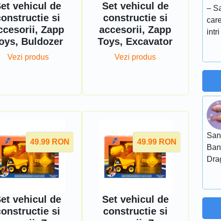
et vehicul de
Set vehicul de
– S
constructie si
constructie si
care
ccesorii, Zapp
accesorii, Zapp
intr
oys, Buldozer
Toys, Excavator
Vezi produs
Vezi produs
San
49.99
RON
49.99
RON
Ban
Dra
et vehicul de
Set vehicul de
constructie si
constructie si