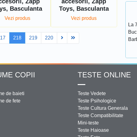
ccesorii, Zapp
accesorii, Zapp
ys, Basculanta
Toys, Basculanta
Vezi produs
Vezi produs
La 7
Bucu
Next
Last
217
218
219
220
Bar
UME COPII
TESTE ONLINE
e de baieti
Teste Vedete
e de fete
Teste Psihologice
Teste Cultura Generala
Teste Compatibilitate
Mini-teste
Teste Haioase