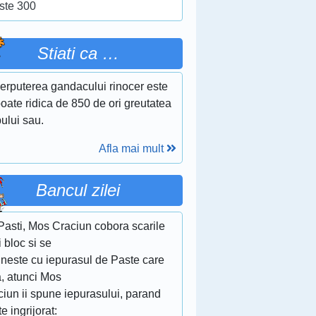
ste 300
Stiati ca …
erputerea gandacului rinocer este
oate ridica de 850 de ori greutatea
ului sau.
Afla mai mult
Bancul zilei
Pasti, Mos Craciun cobora scarile
 bloc si se
lneste cu iepurasul de Paste care
a, atunci Mos
iun ii spune iepurasului, parand
te ingrijorat: