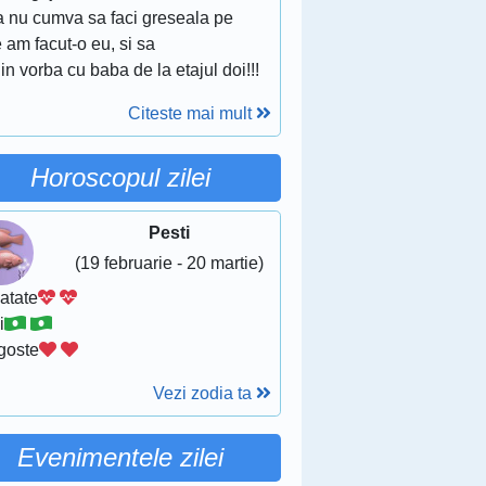
a nu cumva sa faci greseala pe
 am facut-o eu, si sa
i in vorba cu baba de la etajul doi!!!
Citeste mai mult
Horoscopul zilei
Pesti
(19 februarie - 20 martie)
atate
i
goste
Vezi zodia ta
Evenimentele zilei