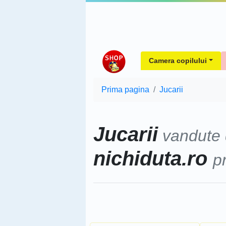
Camera copilului
Prima pagina
Jucarii
Jucarii
vandute
nichiduta.ro
p
Sorteaza dupa