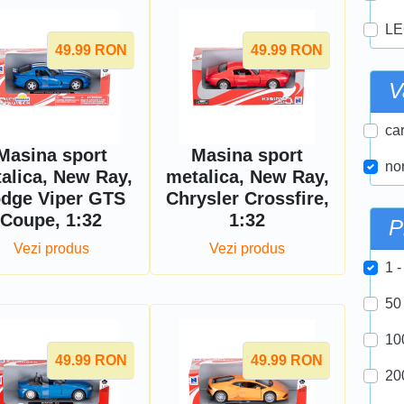
LE
49.99
RON
49.99
RON
V
car
Masina sport
Masina sport
nor
alica, New Ray,
metalica, New Ray,
dge Viper GTS
Chrysler Crossfire,
Coupe, 1:32
1:32
P
Vezi produs
Vezi produs
1 -
50
10
49.99
RON
49.99
RON
20