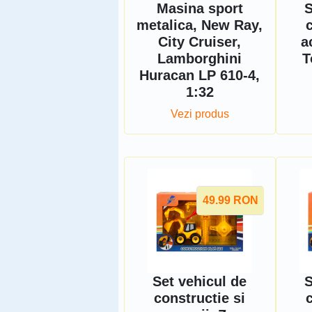
Masina sport
S
metalica, New Ray,
City Cruiser,
a
Lamborghini
T
Huracan LP 610-4,
1:32
Vezi produs
49.99
RON
Set vehicul de
S
constructie si