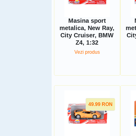
Masina sport
metalica, New Ray,
met
City Cruiser, BMW
Ci
Z4, 1:32
Vezi produs
49.99
RON