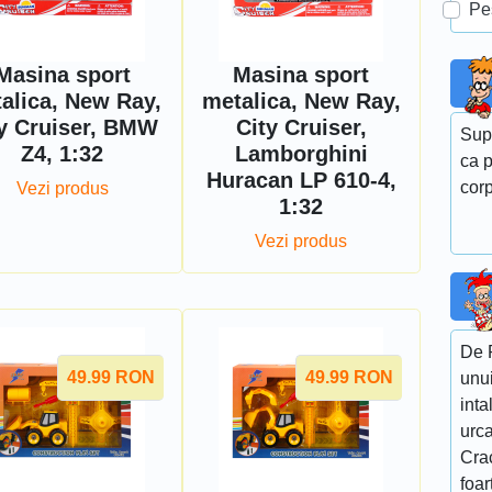
Pe
Masina sport
Masina sport
alica, New Ray,
metalica, New Ray,
ty Cruiser, BMW
City Cruiser,
Sup
Z4, 1:32
Lamborghini
ca p
Huracan LP 610-4,
corp
Vezi produs
1:32
Vezi produs
De 
49.99
RON
49.99
RON
unui
inta
urc
Crac
foar