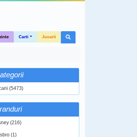
inte
Carti
Jucarii
ategorii
carii (5473)
randuri
sney (216)
sbro (1)