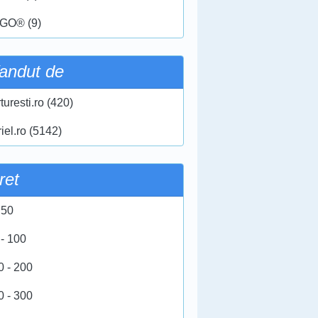
GO® (9)
andut de
turesti.ro (420)
iel.ro (5142)
ret
 50
 - 100
0 - 200
0 - 300