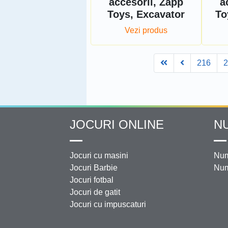
accesorii, Zapp
a
Toys, Excavator
To
Vezi produs
First
Prev
216
JOCURI ONLINE
N
Jocuri cu masini
Num
Jocuri Barbie
Num
Jocuri fotbal
Jocuri de gatit
Jocuri cu impuscaturi