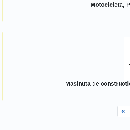
Motocicleta, 
Masinuta de constructi
Fi