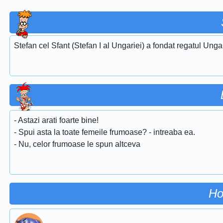
Stefan cel Sfant (Stefan I al Ungariei) a fondat regatul Unga
- Astazi arati foarte bine!
- Spui asta la toate femeile frumoase? - intreaba ea.
- Nu, celor frumoase le spun altceva
Ho