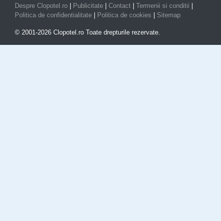
Despre Clopotel.ro
|
Publicitate
|
Contact
|
Termenii si conditii
|
Politica de confidentialitate
|
Politica de cookies
|
Sitemap
© 2001-2026 Clopotel.ro Toate drepturile rezervate.