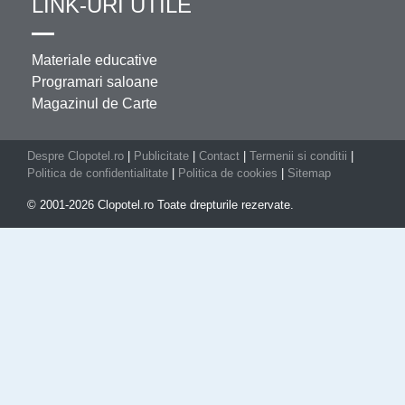
LINK-URI UTILE
Materiale educative
Programari saloane
Magazinul de Carte
Despre Clopotel.ro
|
Publicitate
|
Contact
|
Termenii si conditii
|
Politica de confidentialitate
|
Politica de cookies
|
Sitemap
© 2001-2026 Clopotel.ro Toate drepturile rezervate.