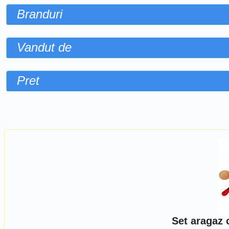
Branduri
Vandut de
Pret
Sorteaza dupa
Set aragaz c