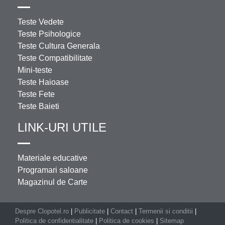
Teste Vedete
Teste Psihologice
Teste Cultura Generala
Teste Compatibilitate
Mini-teste
Teste Haioase
Teste Fete
Teste Baieti
LINK-URI UTILE
Materiale educative
Programari saloane
Magazinul de Carte
Despre Clopotel.ro
|
Publicitate
|
Contact
|
Termenii si conditii
|
Politica de confidentialitate
|
Politica de cookies
|
Sitemap