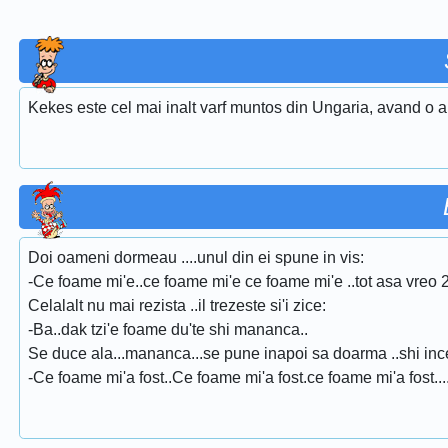
Kekes este cel mai inalt varf muntos din Ungaria, avand o al
Doi oameni dormeau ....unul din ei spune in vis:
-Ce foame mi'e..ce foame mi'e ce foame mi'e ..tot asa vreo 2 
Celalalt nu mai rezista ..il trezeste si'i zice:
-Ba..dak tzi'e foame du'te shi mananca..
Se duce ala...mananca...se pune inapoi sa doarma ..shi inc
-Ce foame mi'a fost..Ce foame mi'a fost.ce foame mi'a fost.....