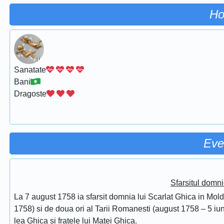
Ho
Sanatate
Bani
Dragoste
Eve
Sfarsitul domni
La 7 august 1758 ia sfarsit domnia lui Scarlat Ghica in Mol
1758) si de doua ori al Tarii Romanesti (august 1758 – 5 iuni
lea Ghica si fratele lui Matei Ghica.