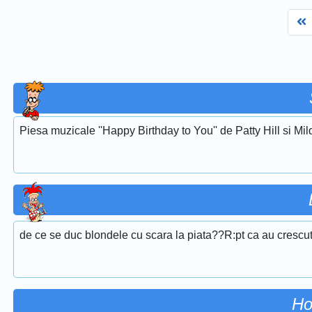
F
Piesa muzicale ''Happy Birthday to You'' de Patty Hill si Mi
de ce se duc blondele cu scara la piata??R:pt ca au crescut p
Ho