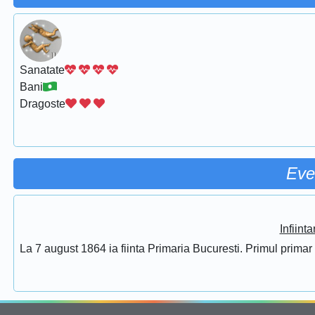
Sanatate
Bani
Dragoste
Eve
Infiint
La 7 august 1864 ia fiinta Primaria Bucuresti. Primul prima