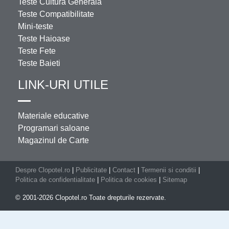
Teste Cultura Generala
Teste Compatibilitate
Mini-teste
Teste Haioase
Teste Fete
Teste Baieti
LINK-URI UTILE
Materiale educative
Programari saloane
Magazinul de Carte
Despre Clopotel.ro
|
Publicitate
|
Contact
|
Termenii si conditii
|
Politica de confidentialitate
|
Politica de cookies
|
Sitemap
© 2001-2026 Clopotel.ro Toate drepturile rezervate.