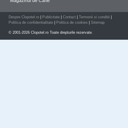
Magazinul de Carte
Despre Clopotel.ro
|
Publicitate
|
Contact
|
Termenii si conditii
|
Politica de confidentialitate
|
Politica de cookies
|
Sitemap
© 2001-2026 Clopotel.ro Toate drepturile rezervate.