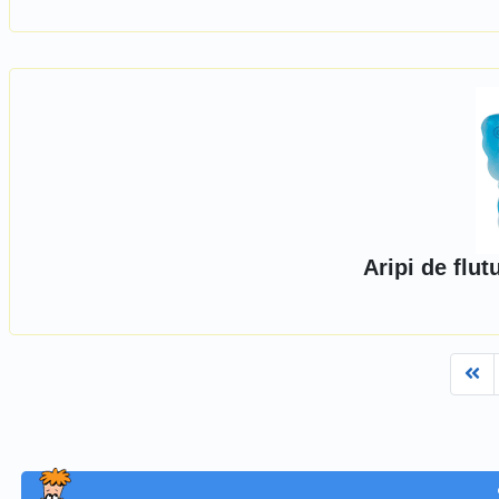
Aripi de flut
Fi