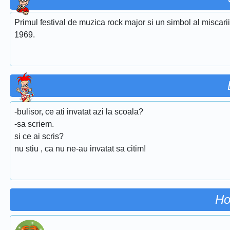
Primul festival de muzica rock major si un simbol al miscari
1969.
-bulisor, ce ati invatat azi la scoala?
-sa scriem.
si ce ai scris?
nu stiu , ca nu ne-au invatat sa citim!
Ho