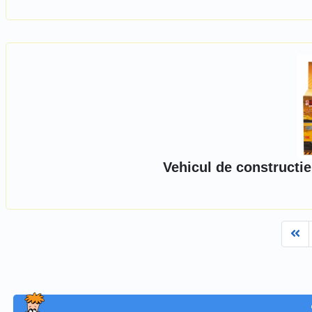
Vehicul de constructi
Fi