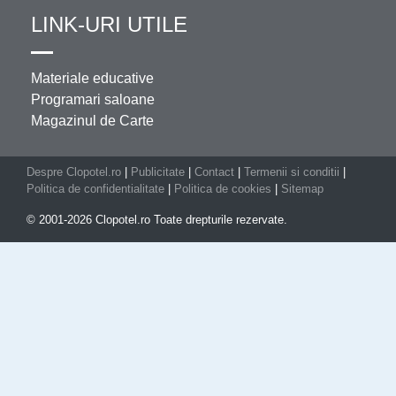
LINK-URI UTILE
Materiale educative
Programari saloane
Magazinul de Carte
Despre Clopotel.ro
|
Publicitate
|
Contact
|
Termenii si conditii
|
Politica de confidentialitate
|
Politica de cookies
|
Sitemap
© 2001-2026 Clopotel.ro Toate drepturile rezervate.