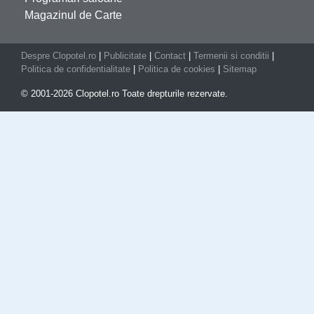
Magazinul de Carte
Despre Clopotel.ro
|
Publicitate
|
Contact
|
Termenii si conditii
|
Politica de confidentialitate
|
Politica de cookies
|
Sitemap
© 2001-2026 Clopotel.ro Toate drepturile rezervate.