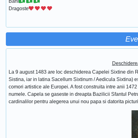
Bani
Dragoste
Eve
Deschidere
La 9 august 1483 are loc deschiderea Capelei Sixtine din Ro
Sistina, iar in latina Sacellum Sixtinum / Aedicula Sixtina) 
comori artistice ale Europei. A fost construita intre anii 1472
numele. Capela se gaseste in dreapta Bazilicii Sfantul Petru
cardinalilor pentru alegerea unui nou papa si datorita pictur