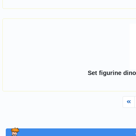
Set figurine din
Fi