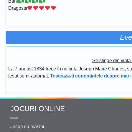
Bani
Dragoste
Eve
Se stinge din viat
La 7 august 1834 trece în nefiinta Joseph Marie Charles, s
tesut semi-automat.
Testeaza-ti cunostintele despre mari 
JOCURI ONLINE
Jocuri cu masini