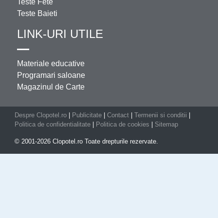
Teste Fete
Teste Baieti
LINK-URI UTILE
Materiale educative
Programari saloane
Magazinul de Carte
Despre Clopotel.ro
|
Publicitate
|
Contact
|
Termenii si conditii
|
Politica de confidentialitate
|
Politica de cookies
|
Sitemap
© 2001-2026 Clopotel.ro Toate drepturile rezervate.