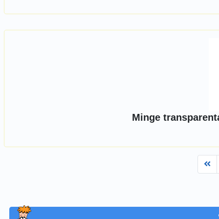
Minge transparenta
Fi