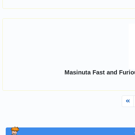
Masinuta Fast and Furio
Fi