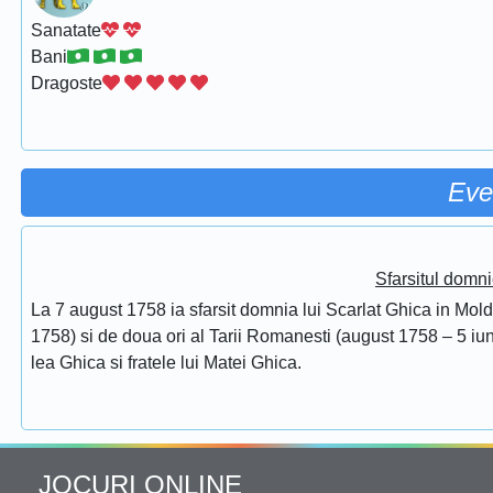
Sanatate
Bani
Dragoste
Eve
Sfarsitul domni
La 7 august 1758 ia sfarsit domnia lui Scarlat Ghica in Mol
1758) si de doua ori al Tarii Romanesti (august 1758 – 5 iuni
lea Ghica si fratele lui Matei Ghica.
JOCURI ONLINE