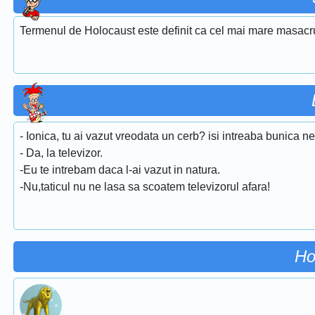
Termenul de Holocaust este definit ca cel mai mare masacru 
- Ionica, tu ai vazut vreodata un cerb? isi intreaba bunica nepo
- Da, la televizor.
-Eu te intrebam daca l-ai vazut in natura.
-Nu,taticul nu ne lasa sa scoatem televizorul afara!
Ho