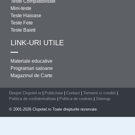
Teste Compatibilitate
Mini-teste
Teste Haioase
Teste Fete
Teste Baieti
LINK-URI UTILE
Materiale educative
Programari saloane
Magazinul de Carte
Despre Clopotel.ro
|
Publicitate
|
Contact
|
Termenii si conditii
|
Politica de confidentialitate
|
Politica de cookies
|
Sitemap
© 2001-2026 Clopotel.ro Toate drepturile rezervate.