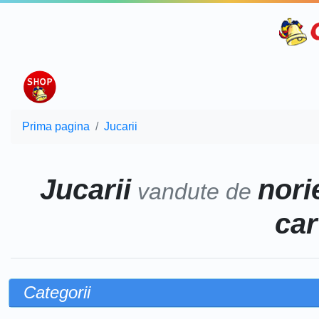
Prima pagina
Jucarii
Jucarii
norie
vandute de
car
Categorii