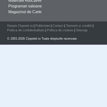
Materiale educative
Programari saloane
Magazinul de Carte
Despre Clopotel.ro
|
Publicitate
|
Contact
|
Termenii si conditii
|
Politica de confidentialitate
|
Politica de cookies
|
Sitemap
© 2001-2026 Clopotel.ro Toate drepturile rezervate.