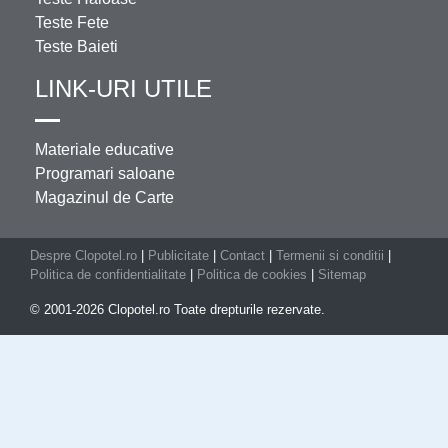
Teste Fete
Teste Baieti
LINK-URI UTILE
Materiale educative
Programari saloane
Magazinul de Carte
Despre Clopotel.ro
|
Publicitate
|
Contact
|
Termenii si conditii
|
Politica de confidentialitate
|
Politica de cookies
|
Sitemap
© 2001-2026 Clopotel.ro Toate drepturile rezervate.