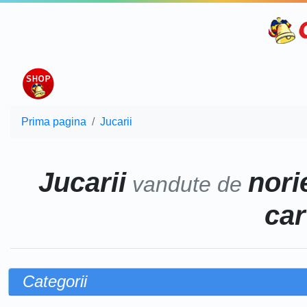
Prima pagina
Jucarii
Jucarii
norie
vandute de
car
Categorii