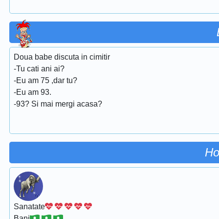
Doua babe discuta in cimitir
-Tu cati ani ai?
-Eu am 75 ,dar tu?
-Eu am 93.
-93? Si mai mergi acasa?
Ho
Sanatate
Bani