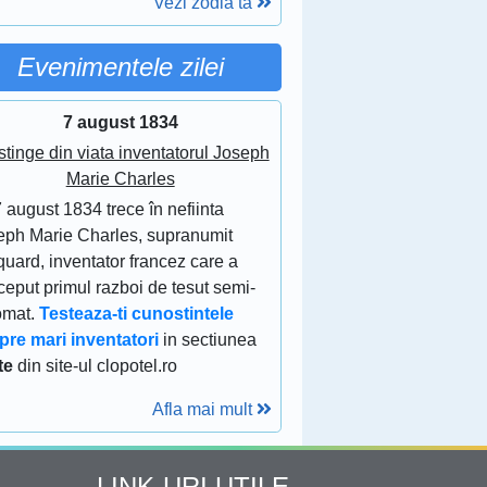
Vezi zodia ta
Evenimentele zilei
7 august 1834
stinge din viata inventatorul Joseph
Marie Charles
 august 1834 trece în nefiinta
eph Marie Charles, supranumit
uard, inventator francez care a
eput primul razboi de tesut semi-
omat.
Testeaza-ti cunostintele
pre mari inventatori
in sectiunea
te
din site-ul clopotel.ro
Afla mai mult
LINK-URI UTILE