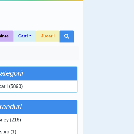
inte
Carti
Jucarii
ategorii
carii (5893)
randuri
sney (216)
sbro (1)