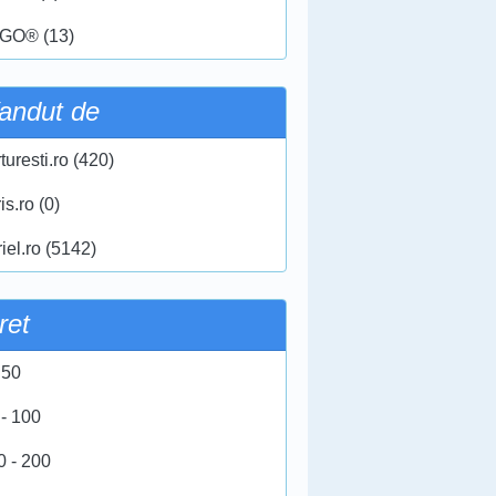
GO® (13)
andut de
turesti.ro (420)
ris.ro (0)
iel.ro (5142)
ret
 50
 - 100
0 - 200