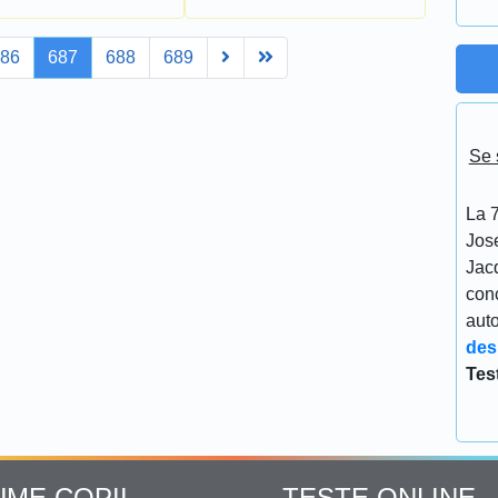
Next
Last
686
687
688
689
Se 
La 7
Jos
Jacq
conc
aut
des
Tes
UME COPII
TESTE ONLINE