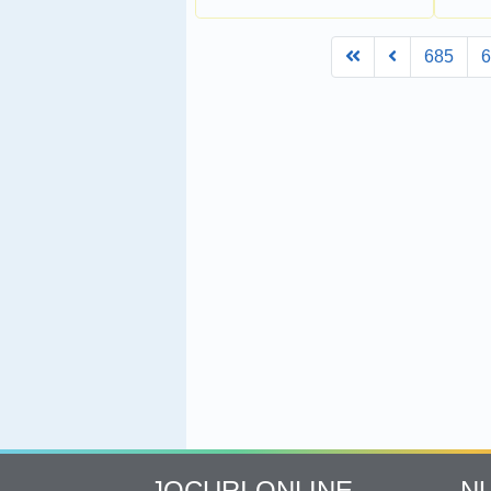
First
Prev
685
JOCURI ONLINE
N