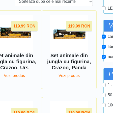
LE
V
119.99
RON
119.99
RON
car
lib
et animale din
Set animale din
nor
gla cu figurina,
jungla cu figurina,
Crazoo, Urs
Crazoo, Panda
P
Vezi produs
Vezi produs
1 -
50
10
119.99
RON
119.99
RON