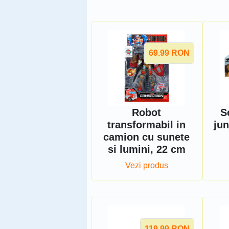
69.99
RON
Robot
S
transformabil in
jun
camion cu sunete
si lumini, 22 cm
Vezi produs
119.99
RON