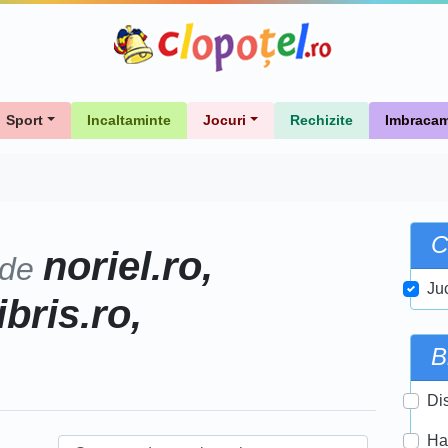
Sport
Incaltaminte
Jocuri
Rechizite
Imbracam
C
noriel.ro,
 de
Ju
ibris.ro,
B
Di
Ha