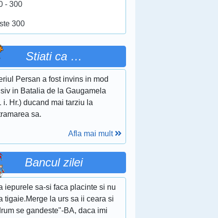
0 - 300
ste 300
Stiati ca …
riul Persan a fost invins in mod
isiv in Batalia de la Gaugamela
 i. Hr.) ducand mai tarziu la
tramarea sa.
Afla mai mult
Bancul zilei
a iepurele sa-si faca placinte si nu
 tigaie.Merge la urs sa ii ceara si
drum se gandeste"-BA, daca imi