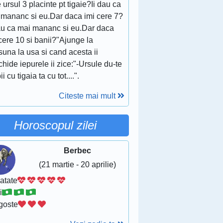
 ursul 3 placinte pt tigaie?Ii dau ca
 mananc si eu.Dar daca imi cere 7?
dau ca mai mananc si eu.Dar daca
cere 10 si banii?"Ajunge la
suna la usa si cand acesta ii
hide iepurele ii zice:"-Ursule du-te
ii cu tigaia ta cu tot....".
Citeste mai mult
Horoscopul zilei
Berbec
(21 martie - 20 aprilie)
atate
i
goste