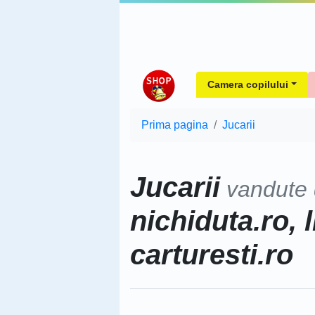
Camera copilului
Prima pagina
Jucarii
Jucarii
vandute
nichiduta.ro, l
carturesti.ro
Sorteaza dupa