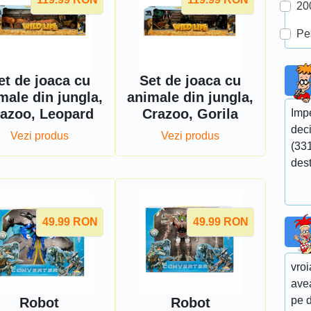
20
Pe
et de joaca cu
Set de joaca cu
male din jungla,
animale din jungla,
azoo, Leopard
Crazoo, Gorila
Impe
dec
Vezi produs
Vezi produs
(331
des
49.99
RON
49.99
RON
vroi
avea
pe 
Robot
Robot