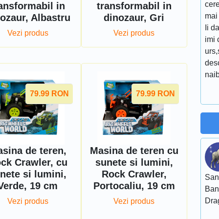
cere
ansformabil in
transformabil in
mai
ozaur, Albastru
dinozaur, Gri
Ii 
Vezi produs
Vezi produs
imi 
urs,
desc
naib
79.99
RON
79.99
RON
sina de teren,
Masina de teren cu
ck Crawler, cu
sunete si lumini,
nete si lumini,
Rock Crawler,
San
Verde, 19 cm
Portocaliu, 19 cm
Ban
Dra
Vezi produs
Vezi produs