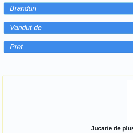
Branduri
Vandut de
Pret
Sorteaza dupa
Jucarie de plu