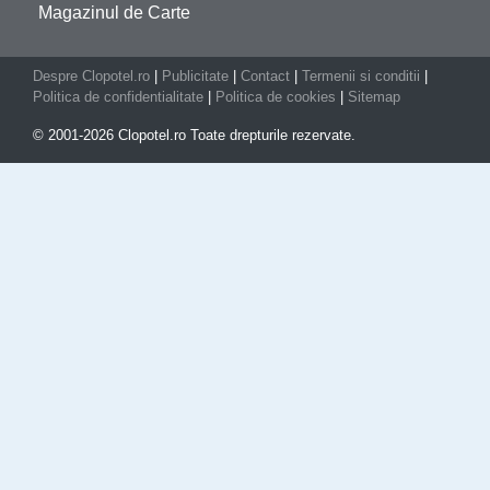
Magazinul de Carte
Despre Clopotel.ro
|
Publicitate
|
Contact
|
Termenii si conditii
|
Politica de confidentialitate
|
Politica de cookies
|
Sitemap
© 2001-2026 Clopotel.ro Toate drepturile rezervate.