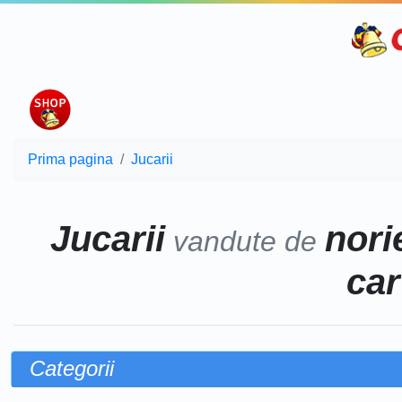
Prima pagina
Jucarii
Jucarii
norie
vandute de
car
Categorii