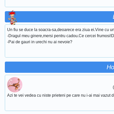
Un fiu se duce la soacra-sa,deoarece era ziua ei.Vine cu u
-Dragul meu ginere,mersi pentru cadou.Ce cercei frumosi!D
-Pai de gauri in urechi nu ai nevoie?
Ho
Azi te vei vedea cu niste prieteni pe care nu i-ai mai vazut d