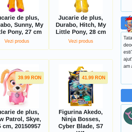
carie de plus,
Jucarie de plus,
abo, Sunny, My
Durabo, Hitch, My
tle Pony, 27 cm
Little Pony, 28 cm
Tata
Vezi produs
Vezi produs
deod
esti
aju
am 
39.99
RON
41.99
RON
carie de plus,
Figurina Akedo,
w Patrol, Skye,
Ninja Bosses,
5 cm, 20150957
Cyber Blade, S7