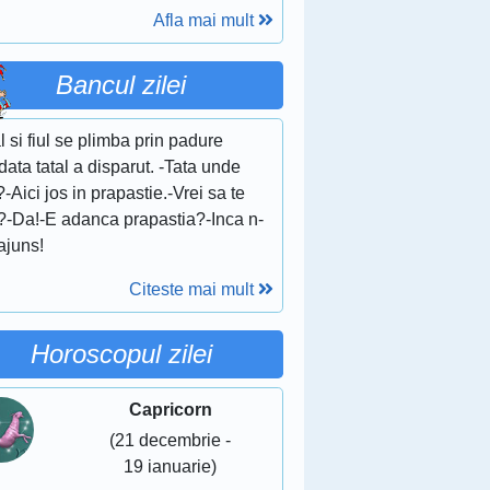
Afla mai mult
Bancul zilei
l si fiul se plimba prin padure
ata tatal a disparut. -Tata unde
?-Aici jos in prapastie.-Vrei sa te
t?-Da!-E adanca prapastia?-Inca n-
ajuns!
Citeste mai mult
Horoscopul zilei
Capricorn
(21 decembrie -
19 ianuarie)