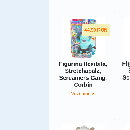
44.99
RON
Fig
Figurina flexibila,
Stretchapalz,
Sc
Screamers Gang,
Corbin
Vezi produs