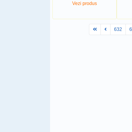
Vezi produs
First
Prev
632