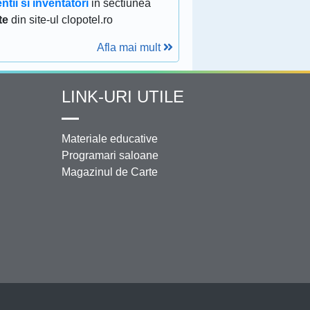
ntii si inventatori
in sectiunea
te
din site-ul clopotel.ro
Afla mai mult
LINK-URI UTILE
Materiale educative
Programari saloane
Magazinul de Carte