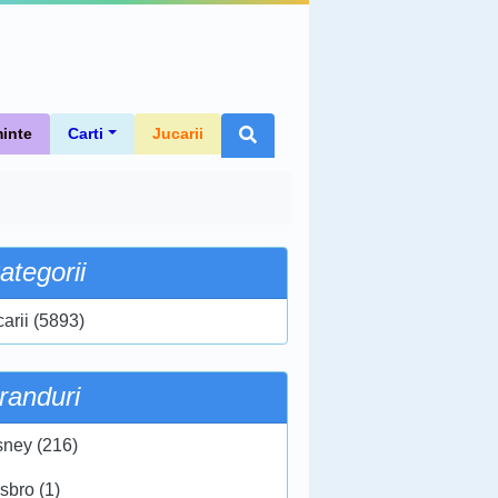
inte
Carti
Jucarii
ategorii
carii (5893)
randuri
sney (216)
sbro (1)