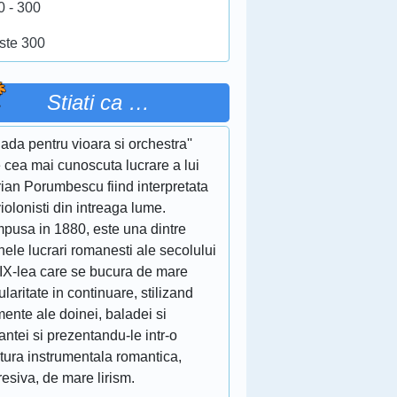
0 - 300
ste 300
Stiati ca …
lada pentru vioara si orchestra''
 cea mai cunoscuta lucrare a lui
ian Porumbescu fiind interpretata
iolonisti din intreaga lume.
pusa in 1880, este una dintre
nele lucrari romanesti ale secolului
XIX-lea care se bucura de mare
laritate in continuare, stilizand
ente ale doinei, baladei si
ntei si prezentandu-le intr-o
itura instrumentala romantica,
esiva, de mare lirism.