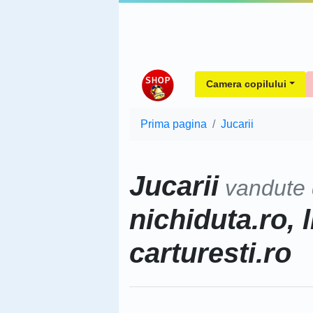
Camera copilului
Prima pagina
Jucarii
Jucarii
vandute
nichiduta.ro, l
carturesti.ro
Sorteaza dupa