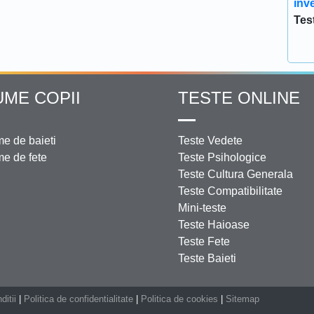
inve
Tes
UME COPII
TESTE ONLINE
e de baieti
Teste Vedete
e de fete
Teste Psihologice
Teste Cultura Generala
Teste Compatibilitate
Mini-teste
Teste Haioase
Teste Fete
Teste Baieti
ditii
|
Politica de confidentialitate
|
Politica de cookies
|
Sitemap