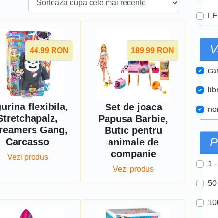
LE
V
44.99
RON
189.99
RON
car
lib
urina flexibila,
Set de joaca
nor
Stretchapalz,
Papusa Barbie,
reamers Gang,
Butic pentru
P
Carcasso
animale de
companie
Vezi produs
1 -
Vezi produs
50
10