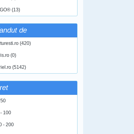
GO® (13)
andut de
turesti.ro (420)
ris.ro (0)
iel.ro (5142)
ret
 50
 - 100
0 - 200