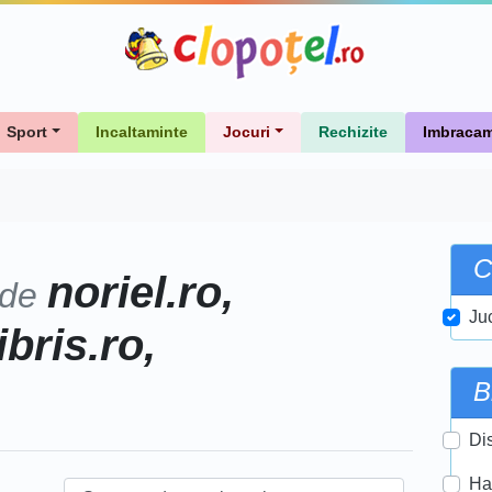
Sport
Incaltaminte
Jocuri
Rechizite
Imbracam
C
noriel.ro,
 de
Ju
ibris.ro,
B
Di
Ha