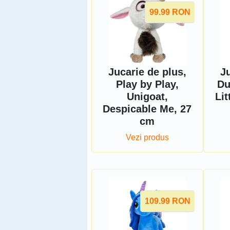
99.99
RON
Jucarie de plus,
Ju
Play by Play,
Du
Unigoat,
Lit
Despicable Me, 27
cm
Vezi produs
109.99
RON