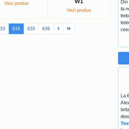
W1
Din 
Vezi produs
ta 
Vezi produs
treb
treb
Next
Last
633
634
635
636
ceea
La 
Ale
brit
desc
Tes