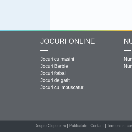
JOCURI ONLINE
N
Jocuri cu masini
Num
Jocuri Barbie
Num
Jocuri fotbal
Jocuri de gatit
Jocuri cu impuscaturi
Despre Clopotel.ro
|
Publicitate
|
Contact
|
Termenii si con