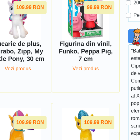
20
109.99
RON
99.99
RON
Pe
carie de plus,
Figurina din vinil,
rabo, Zipp, My
Funko, Peppa Pig,
''Ba
tle Pony, 30 cm
7 cm
este
Cipr
Vezi produs
Vezi produs
de v
Com
puti
al 
popu
elem
roma
109.99
RON
109.99
RON
scri
expr