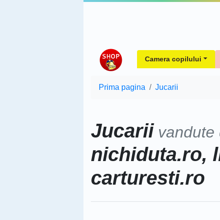
Camera copilului
Prima pagina
Jucarii
Jucarii
vandute
nichiduta.ro, l
carturesti.ro
Sorteaza dupa