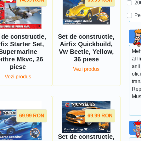
20
Pe
 de constructie,
Set de constructie,
fix Starter Set,
Airfix Quickbuild,
Supermarine
Vw Beetle, Yellow,
Mehm
itfire Mkvc, 26
36 piese
al I
piese
anii
Vezi produs
ofic
Vezi produs
tra
Rep
Mus
69.99
RON
69.99
RON
Set de constructie,