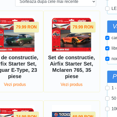
LE
V
79.99
RON
79.99
RON
car
lib
 de constructie,
Set de constructie,
nor
fix Starter Set,
Airfix Starter Set,
guar E-Type, 23
Mclaren 765, 35
P
piese
piese
Vezi produs
Vezi produs
1 -
50
10
74.99
RON
69.99
RON