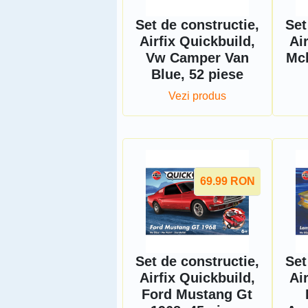
Set de constructie,
Set
Airfix Quickbuild,
Ai
Vw Camper Van
Mcl
Blue, 52 piese
Vezi produs
69.99
RON
Set de constructie,
Set
Airfix Quickbuild,
Ai
Ford Mustang Gt