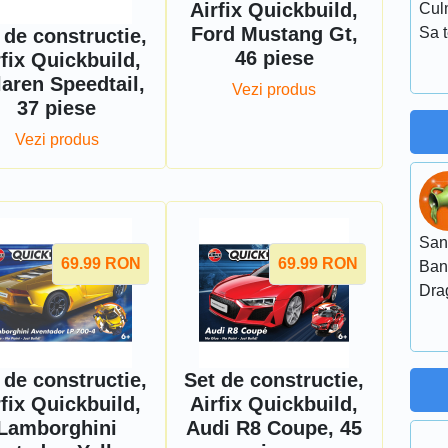
Airfix Quickbuild,
Cul
Ford Mustang Gt,
Sa t
 de constructie,
46 piese
rfix Quickbuild,
aren Speedtail,
Vezi produs
37 piese
Vezi produs
San
69.99
RON
69.99
RON
Ban
Dra
 de constructie,
Set de constructie,
rfix Quickbuild,
Airfix Quickbuild,
Lamborghini
Audi R8 Coupe, 45