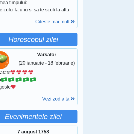
mea timpului:
e culci la unu si sa te scoli la altu
Citeste mai mult
Horoscopul zilei
Varsator
(20 ianuarie - 18 februarie)
atate
i
goste
Vezi zodia ta
Evenimentele zilei
7 august 1758