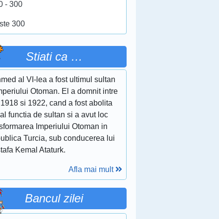
0 - 300
ste 300
Stiati ca …
ed al VI-lea a fost ultimul sultan
mperiului Otoman. El a domnit intre
 1918 si 1922, cand a fost abolita
ial functia de sultan si a avut loc
nsformarea Imperiului Otoman in
ublica Turcia, sub conducerea lui
tafa Kemal Ataturk.
Afla mai mult
Bancul zilei