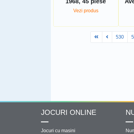
1968, 45 piese
Ave
Vezi produs
First
Prev
530
JOCURI ONLINE
N
Jocuri cu masini
Num