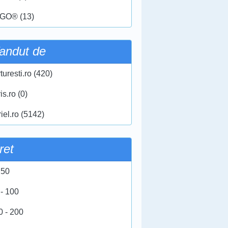
GO® (13)
andut de
turesti.ro (420)
ris.ro (0)
iel.ro (5142)
ret
 50
 - 100
0 - 200