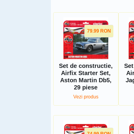
79.99
RON
Set de constructie,
Set
Airfix Starter Set,
Air
Aston Martin Db5,
Ja
29 piese
Vezi produs
74.99
RON