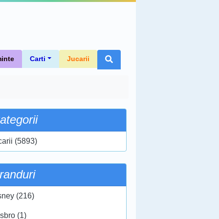
inte
Carti
Jucarii
ategorii
carii (5893)
randuri
sney (216)
sbro (1)