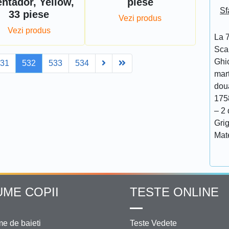
ntador, Yellow,
piese
Sf
33 piese
Vezi produs
Vezi produs
La 7
Scar
Ghi
Next
Last
531
532
533
534
mar
doua
175
– 2 
Grig
Mat
UME COPII
TESTE ONLINE
e de baieti
Teste Vedete