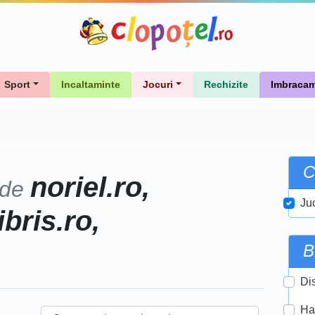
Sport
Incaltaminte
Jocuri
Rechizite
Imbracam
C
noriel.ro,
 de
Ju
ibris.ro,
B
Di
Ha