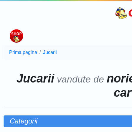
Prima pagina
Jucarii
Jucarii
norie
vandute de
car
Categorii