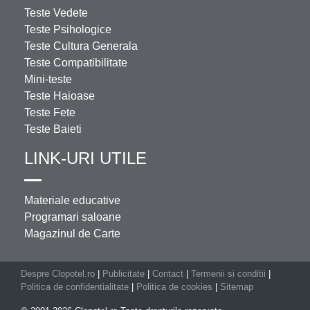
Teste Vedete
Teste Psihologice
Teste Cultura Generala
Teste Compatibilitate
Mini-teste
Teste Haioase
Teste Fete
Teste Baieti
LINK-URI UTILE
Materiale educative
Programari saloane
Magazinul de Carte
Despre Clopotel.ro
|
Publicitate
|
Contact
|
Termenii si conditii
|
Politica de confidentialitate
|
Politica de cookies
|
Sitemap