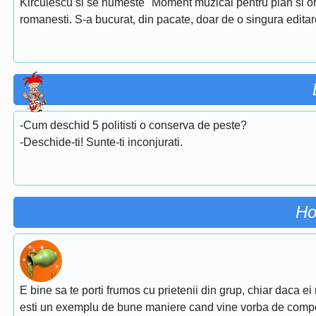
Kirculescu si se numeste ''Moment muzical pentru pian si or
romanesti. S-a bucurat, din pacate, doar de o singura edita
-Cum deschid 5 politisti o conserva de peste?
-Deschide-ti! Sunte-ti inconjurati.
Ho
E bine sa te porti frumos cu prietenii din grup, chiar daca ei
esti un exemplu de bune maniere cand vine vorba de comp