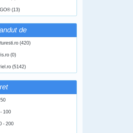
GO® (13)
andut de
turesti.ro (420)
ris.ro (0)
iel.ro (5142)
ret
 50
 - 100
0 - 200