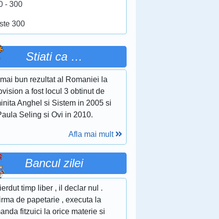
0 - 300
ste 300
Stiati ca …
mai bun rezultat al Romaniei la
vision a fost locul 3 obtinut de
nita Anghel si Sistem in 2005 si
aula Seling si Ovi in 2010.
Afla mai mult
Bancul zilei
ierdut timp liber , il declar nul .
irma de papetarie , executa la
nda fitzuici la orice materie si