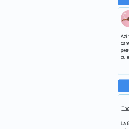
Azi 
care
petr
cu e
Tho
La 