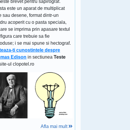
este brevet pentru sapirograf.
ta este un aparat de multiplicat
e sau desene, format dintr-un
ndru acoperit cu o pasta speciala,
are se imprima prin apasare textul
figura care trebuie sa fie
oduse; i se mai spune si hectograf.
teaza-ti cunostintele despre
mas Edison
in sectiunea
Teste
site-ul clopotel.ro
Afla mai mult