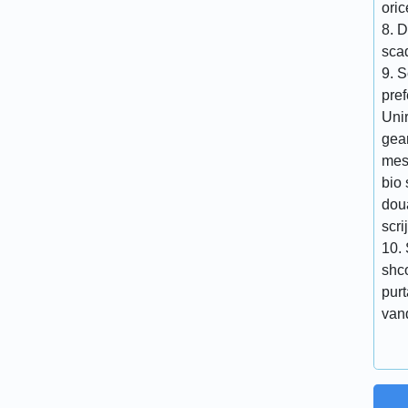
ori
8. D
scad
9. S
pref
Unir
gea
mest
bio 
doua
scri
10. 
shco
purt
vand