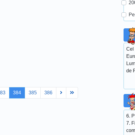
20
Pe
Cel 
Euro
Lumi
de P
Next
Last
383
384
385
386
6. P
7. F
coma