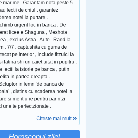
ce marime . Garantam nota peste 5 .
au lectii de chiul , garantez
erea notei la purtare .
chimb urgent loc in banca . De
erat liceele Shaguna , Meshota ,
ea , exclus Astra , Auto . Rand la
m , 7/7 , captushita cu guma de
ecat pe interior , include fitzuici la
si latina shi un caiet uitat in pupitru ,
 lectii la istorie pe banca , putin
jelita in partea dreapta .
Scluptor in lemn 'de banca de
ala' , distins cu scaderea notei la
are si mentiune pentru parintzi
 unelte perfectzionate .
Citeste mai mult
Horoscopul zilei