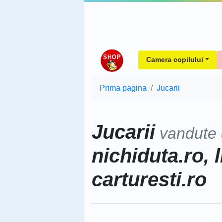
Camera copilului
Prima pagina
Jucarii
Jucarii
vandute
nichiduta.ro, l
carturesti.ro
Sorteaza dupa