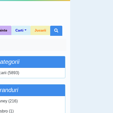
inte
Carti
Jucarii
ategorii
carii (5893)
randuri
sney (216)
sbro (1)