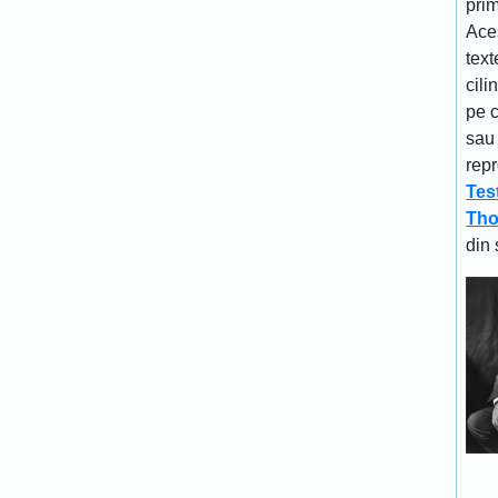
prim
Aces
text
cili
pe c
sau 
repr
Tes
Tho
din 