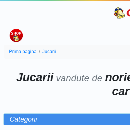
Prima pagina
Jucarii
Jucarii
norie
vandute de
car
Categorii