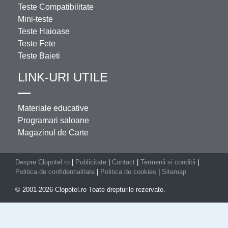
Teste Compatibilitate
Mini-teste
Teste Haioase
Teste Fete
Teste Baieti
LINK-URI UTILE
Materiale educative
Programari saloane
Magazinul de Carte
Despre Clopotel.ro
|
Publicitate
|
Contact
|
Termenii si conditii
|
Politica de confidentialitate
|
Politica de cookies
|
Sitemap
© 2001-2026 Clopotel.ro Toate drepturile rezervate.