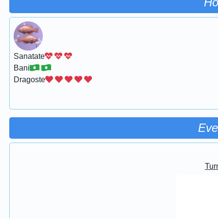
Ho
Sanatate
Bani
Dragoste
Eve
Turn