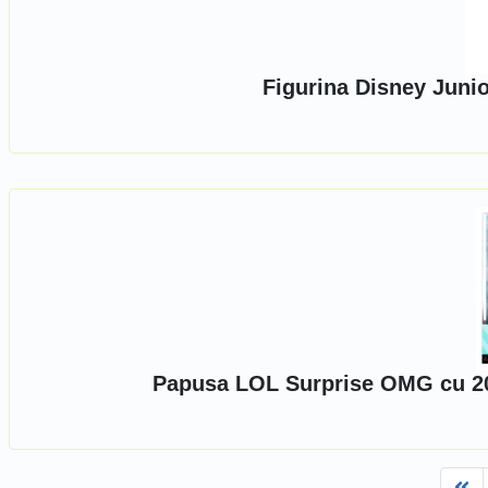
Figurina Disney Juni
Papusa LOL Surprise OMG cu 20 
Fi