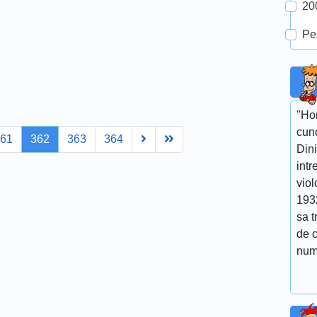
20
Pe
''Ho
cuno
Next
Last
361
362
363
364
Dini
intr
viol
193
sa t
de 
num