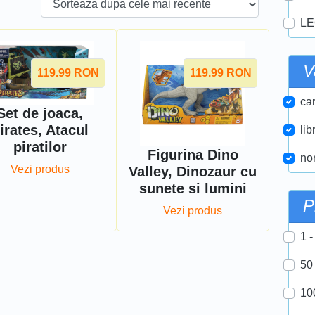
LE
V
119.99
RON
119.99
RON
car
Set de joaca,
irates, Atacul
lib
piratilor
Figurina Dino
nor
Vezi produs
Valley, Dinozaur cu
sunete si lumini
P
Vezi produs
1 -
50
10