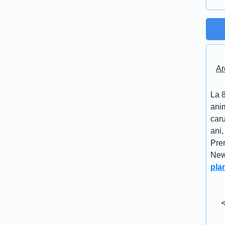
Ar
La 8
anim
caru
ani,
Pre
New
pla