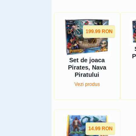
199.99
RON
P
Set de joaca
Pirates, Nava
Piratului
Vezi produs
14.99
RON