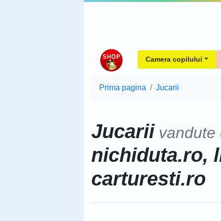
Camera copilului
Prima pagina
Jucarii
Jucarii
vandute
nichiduta.ro, l
carturesti.ro
Sorteaza dupa