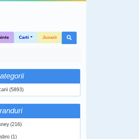
inte
Carti
Jucarii
ategorii
carii (5893)
randuri
sney (216)
sbro (1)