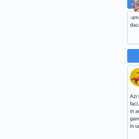
-am 
daca
Azi 
faci
in a
gand
in 