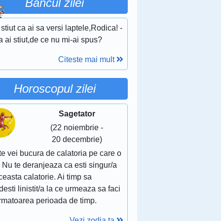
Bancul zilei
stiut ca ai sa versi laptele,Rodica! -
 ai stiut,de ce nu mi-ai spus?
Citeste mai mult
Horoscopul zilei
Sagetator
(22 noiembrie -
20 decembrie)
te vei bucura de calatoria pe care o
. Nu te deranjeaza ca esti singur/a
ceasta calatorie. Ai timp sa
esti linistit/a la ce urmeaza sa faci
urmatoarea perioada de timp.
Vezi zodia ta