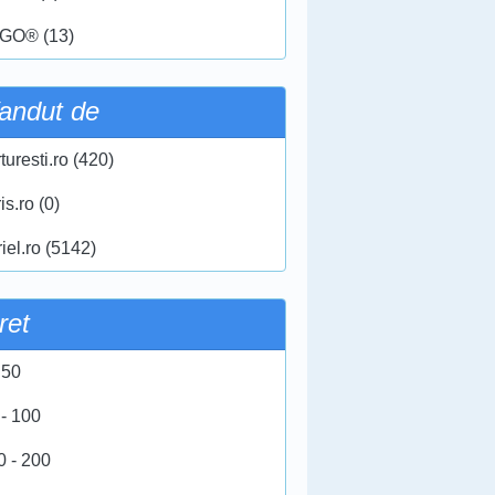
GO® (13)
andut de
turesti.ro (420)
ris.ro (0)
iel.ro (5142)
ret
 50
 - 100
0 - 200