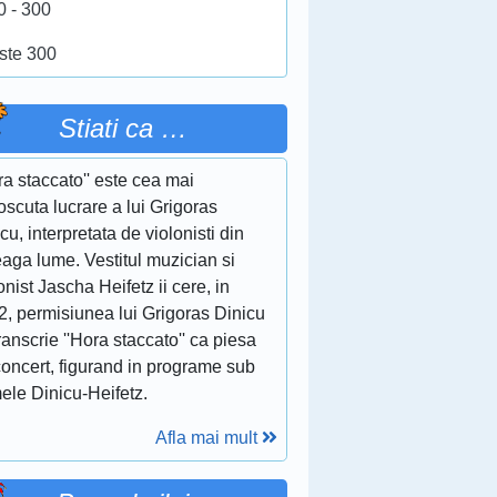
0 - 300
ste 300
Stiati ca …
ra staccato'' este cea mai
scuta lucrare a lui Grigoras
cu, interpretata de violonisti din
eaga lume. Vestitul muzician si
onist Jascha Heifetz ii cere, in
2, permisiunea lui Grigoras Dinicu
ranscrie ''Hora staccato'' ca piesa
concert, figurand in programe sub
ele Dinicu-Heifetz.
Afla mai mult