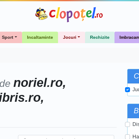
Sport
Incaltaminte
Jocuri
Rechizite
Imbracam
C
noriel.ro,
 de
Ju
ibris.ro,
B
Di
Ha