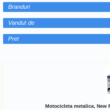
Branduri
Vandut de
Pret
Sorteaza dupa
Motocicleta metalica, New 