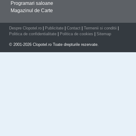
Programari saloane
Magazinul de Carte
Despre Clopotel.ro
|
Publicitate
|
Contact
|
Termenii si conditii
|
Politica de confidentialitate
|
Politica de cookies
|
Sitemap
© 2001-2026 Clopotel.ro Toate drepturile rezervate.