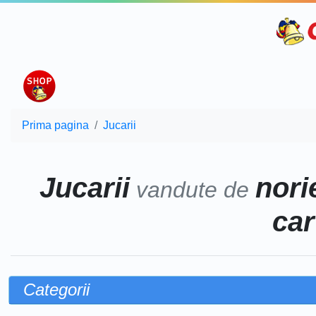
Prima pagina
Jucarii
Jucarii
norie
vandute de
car
Categorii