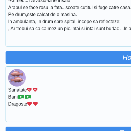
-Ahmed... Nevasta-ta te insala!
Arabul se face rosu la fata...scoate cutitul si fuge catre casa
Pe drum,este calcat de o masina.
In ambulanta, in drum spre spital, incepe sa reflecteze:
,,Ar trebui sa ca calmez un pic.Intai si intai-sunt burlac ...I
Ho
Sanatate
Bani
Dragoste