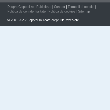
Despre Clopotel.ro
|
Publicitate
|
Contact
|
Termenii si conditii
|
Politica de confidentialitate
|
Politica de cookies
|
Sitemap
© 2001-2026 Clopotel.ro Toate drepturile rezervate.