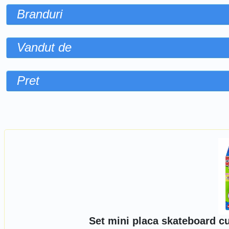
Branduri
Vandut de
Pret
Sorteaza dupa
Set mini placa skateboard c