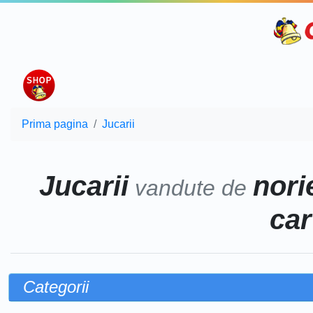
Prima pagina
Jucarii
Jucarii
norie
vandute de
car
Categorii