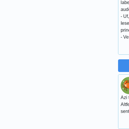
lab
aude
- Uf
Iese
prin
- Ve
Azi 
Altf
sent