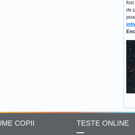
fost
de p
poa
inf
Enc
UME COPII
TESTE ONLINE