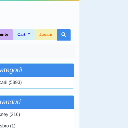
inte
Carti
Jucarii
ategorii
carii (5893)
randuri
sney (216)
sbro (1)