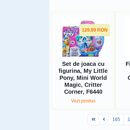
129.99
RON
Set de joaca cu
F
figurina, My Little
Pony, Mini World
Magic, Critter
Corner, F6440
Vezi produs
First
Prev
165