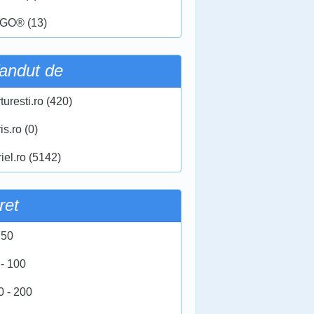
GO® (13)
andut de
turesti.ro (420)
ris.ro (0)
iel.ro (5142)
ret
 50
 - 100
0 - 200