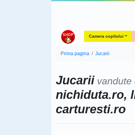
Camera copilului
Prima pagina
Jucarii
Jucarii
vandute
nichiduta.ro, l
carturesti.ro
Sorteaza dupa