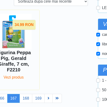
LE
V
34.99
RON
car
lib
igurina Peppa
nor
Pig, Gerald
Giraffe, 7 cm,
P
F2210
Vezi produs
1 -
50
Next
Last
166
167
168
169
10