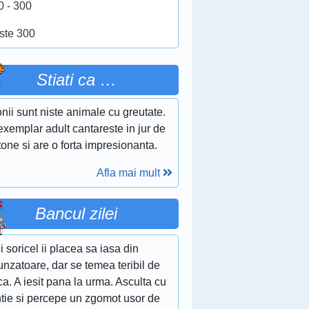
0 - 300
ste 300
Stiati ca …
nii sunt niste animale cu greutate.
xemplar adult cantareste in jur de
tone si are o forta impresionanta.
Afla mai mult
Bancul zilei
 soricel ii placea sa iasa din
nzatoare, dar se temea teribil de
ca. A iesit pana la urma. Asculta cu
ntie si percepe un zgomot usor de