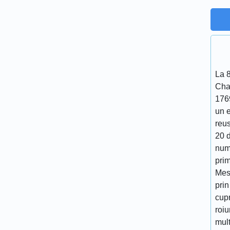
La 
Cha
176
un 
reu
20 d
num
prim
Mes
prin
cupr
roiu
mult