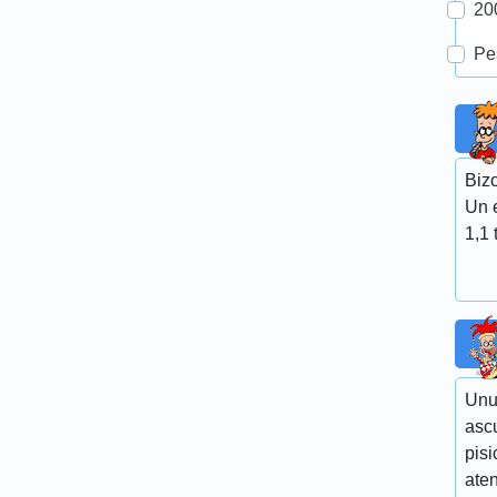
20
Pe
Bizo
Un e
1,1 
Unui
ascu
pisi
ate