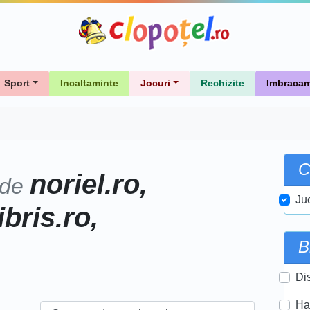
Sport
Incaltaminte
Jocuri
Rechizite
Imbracam
C
noriel.ro,
 de
Ju
ibris.ro,
B
Di
Ha