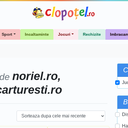
Sport
Incaltaminte
Jocuri
Rechizite
Imbracam
C
noriel.ro,
 de
Ju
carturesti.ro
B
Di
Ha