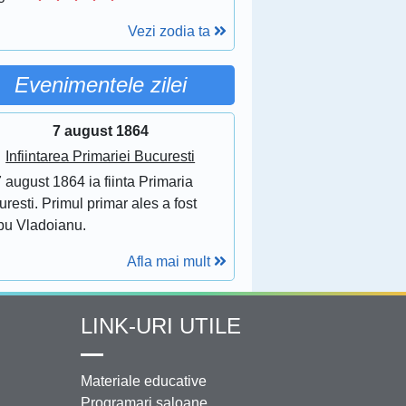
Vezi zodia ta
Evenimentele zilei
7 august 1864
Infiintarea Primariei Bucuresti
 august 1864 ia fiinta Primaria
resti. Primul primar ales a fost
bu Vladoianu.
Afla mai mult
LINK-URI UTILE
Materiale educative
Programari saloane