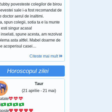
ubby povesteste colegilor de birou
evestei sale i-a fost recomandat de
e doctor aerul de inaltimi.
a, spun colegii, sotia ta e la munte
u esti singur acasa!
 inselati, spune acesta, am rezolvat
blema asta altfel. Mabel doarme de
 pe acoperisul casei…
Citeste mai mult
Horoscopul zilei
Taur
(21 aprilie - 21 mai)
atate
i
goste