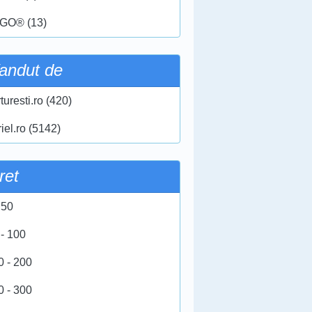
GO® (13)
andut de
turesti.ro (420)
iel.ro (5142)
ret
 50
 - 100
0 - 200
0 - 300