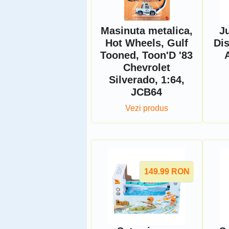
Masinuta metalica,
Ju
Hot Wheels, Gulf
Dis
Tooned, Toon'D '83
Chevrolet
Silverado, 1:64,
JCB64
Vezi produs
149.99
RON