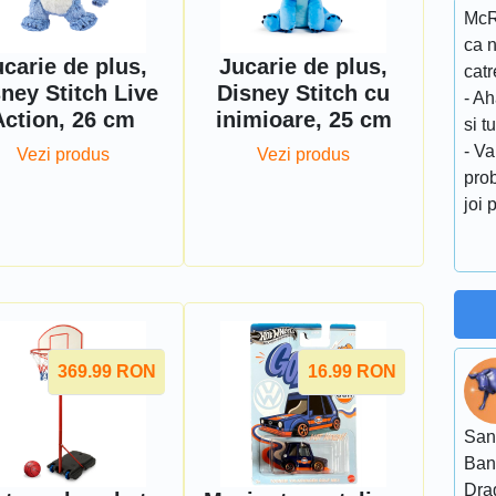
McR
ca n
carie de plus,
Jucarie de plus,
catr
ney Stitch Live
Disney Stitch cu
- Ah
Action, 26 cm
inimioare, 25 cm
si t
- Va
Vezi produs
Vezi produs
pro
joi
369.99
RON
16.99
RON
San
Ban
Dra