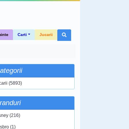
inte
Carti
Jucarii
ategorii
carii (5893)
randuri
sney (216)
sbro (1)