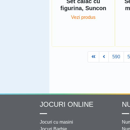
Set caiac cu
S
figurina, Suncon
m
Vezi produs
First
Prev
590
JOCURI ONLINE
N
Jocuri cu masini
Num
Jocuri Barbie
Num