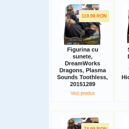
119.99
RON
Figurina cu
sunete,
DreamWorks
Dragons, Plasma
Sounds Toothless,
Hi
20151289
Vezi produs
74.99
RON