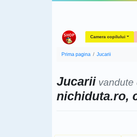
Camera copilului
Prima pagina
Jucarii
Jucarii
vandute
nichiduta.ro, 
Sorteaza dupa