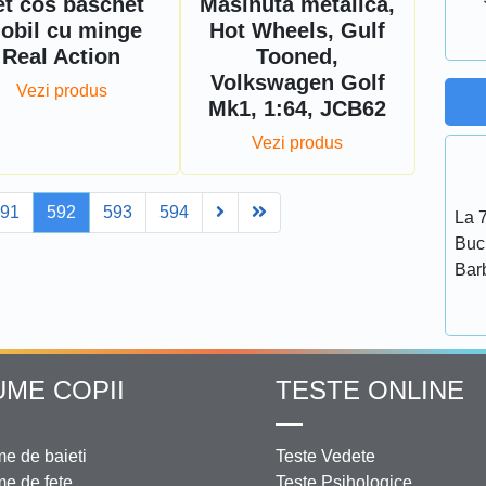
et cos baschet
Masinuta metalica,
obil cu minge
Hot Wheels, Gulf
Real Action
Tooned,
Volkswagen Golf
Vezi produs
Mk1, 1:64, JCB62
Vezi produs
Next
Last
591
592
593
594
La 7
Bucu
Bar
UME COPII
TESTE ONLINE
e de baieti
Teste Vedete
e de fete
Teste Psihologice