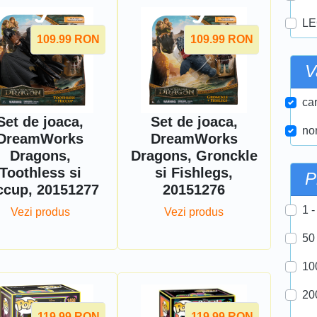
LE
109.99
RON
109.99
RON
V
car
Set de joaca,
Set de joaca,
nor
DreamWorks
DreamWorks
Dragons,
Dragons, Gronckle
Toothless si
si Fishlegs,
P
ccup, 20151277
20151276
1 -
Vezi produs
Vezi produs
50
10
20
119.99
RON
119.99
RON