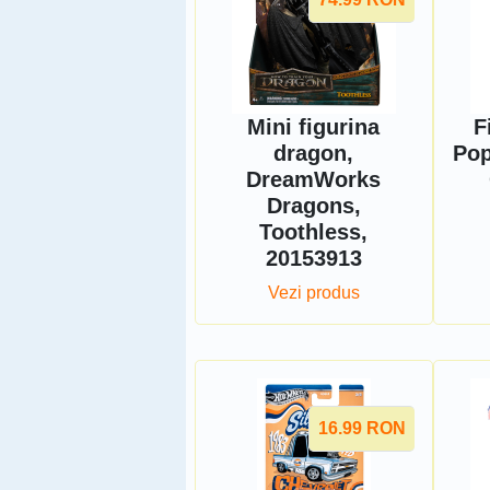
Mini figurina
F
dragon,
Pop
DreamWorks
Dragons,
Toothless,
20153913
Vezi produs
16.99
RON