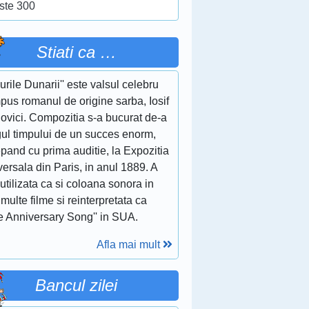
ste 300
Stiati ca …
lurile Dunarii'' este valsul celebru
pus romanul de origine sarba, Iosif
ovici. Compozitia s-a bucurat de-a
gul timpului de un succes enorm,
pand cu prima auditie, la Expozitia
ersala din Paris, in anul 1889. A
 utilizata ca si coloana sonora in
multe filme si reinterpretata ca
e Anniversary Song'' in SUA.
Afla mai mult
Bancul zilei