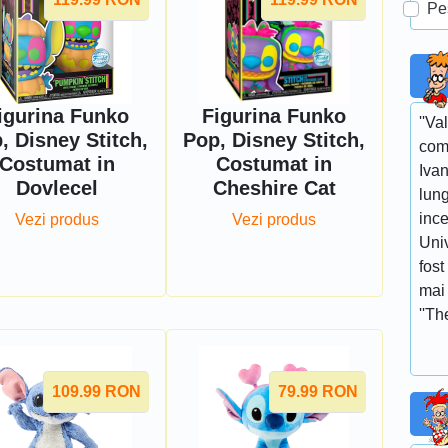
Pe
igurina Funko
Figurina Funko
''Va
, Disney Stitch,
Pop, Disney Stitch,
com
Costumat in
Costumat in
Ivan
Dovlecel
Cheshire Cat
lun
ince
Vezi produs
Vezi produs
Univ
fost
mai 
''Th
109.99
RON
79.99
RON