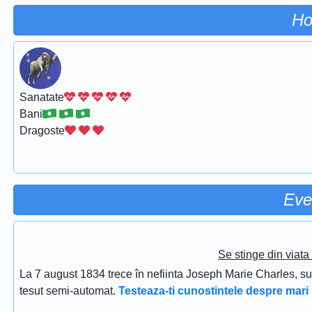
Ho
Sanatate
Bani
Dragoste
Eve
Se stinge din viat
La 7 august 1834 trece în nefiinta Joseph Marie Charles, s
tesut semi-automat.
Testeaza-ti cunostintele despre mari 