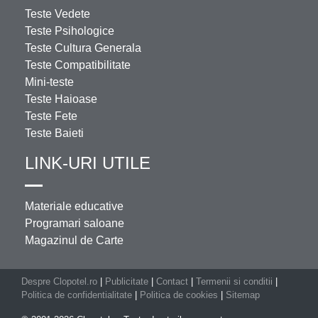
Teste Vedete
Teste Psihologice
Teste Cultura Generala
Teste Compatibilitate
Mini-teste
Teste Haioase
Teste Fete
Teste Baieti
LINK-URI UTILE
Materiale educative
Programari saloane
Magazinul de Carte
Despre Clopotel.ro
|
Publicitate
|
Contact
|
Termenii si conditii
|
Politica de confidentialitate
|
Politica de cookies
|
Sitemap