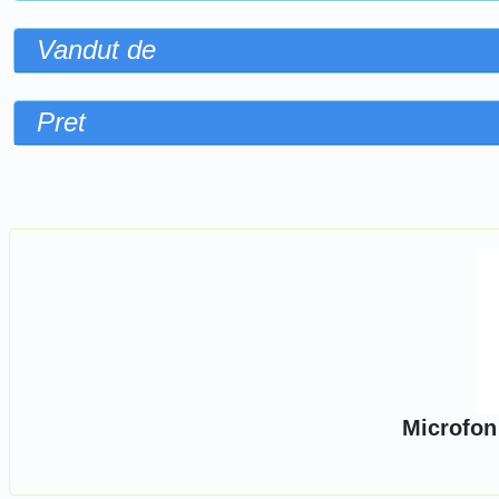
Vandut de
Pret
Sorteaza dupa
Microfon