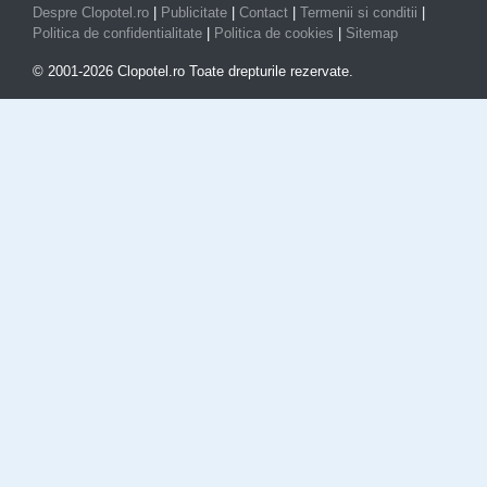
Despre Clopotel.ro
|
Publicitate
|
Contact
|
Termenii si conditii
|
Politica de confidentialitate
|
Politica de cookies
|
Sitemap
© 2001-2026 Clopotel.ro Toate drepturile rezervate.