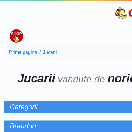
Prima pagina
Jucarii
Jucarii
norie
vandute de
Categorii
Branduri