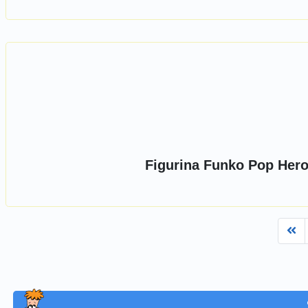
Figurina Funko Pop Her
Fi