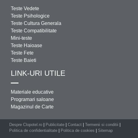
Teste Vedete
Teste Psihologice
Teste Cultura Generala
Teste Compatibilitate
Mini-teste
Teste Haioase
Teste Fete
Teste Baieti
LINK-URI UTILE
Materiale educative
Programari saloane
Magazinul de Carte
Despre Clopotel.ro
|
Publicitate
|
Contact
|
Termenii si conditii
|
Politica de confidentialitate
|
Politica de cookies
|
Sitemap