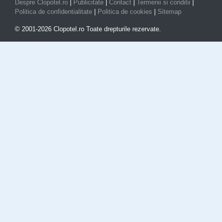
Despre Clopotel.ro
|
Publicitate
|
Contact
|
Termenii si conditii
|
Politica de confidentialitate
|
Politica de cookies
|
Sitemap
© 2001-2026 Clopotel.ro Toate drepturile rezervate.