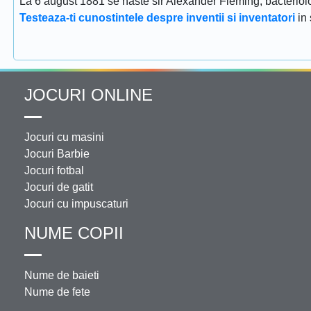
La 6 august 1881 se naste sir Alexander Fleming, bacteriolog
Testeaza-ti cunostintele despre inventii si inventatori
in
JOCURI ONLINE
Jocuri cu masini
Jocuri Barbie
Jocuri fotbal
Jocuri de gatit
Jocuri cu impuscaturi
NUME COPII
Nume de baieti
Nume de fete