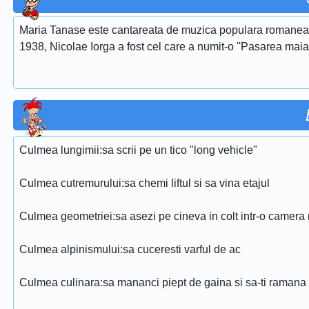
Maria Tanase este cantareata de muzica populara romaneasca
1938, Nicolae Iorga a fost cel care a numit-o ''Pasarea maias
Culmea lungimii:sa scrii pe un tico "long vehicle"
Culmea cutremurului:sa chemi liftul si sa vina etajul
Culmea geometriei:sa asezi pe cineva in colt intr-o camera
Culmea alpinismului:sa cuceresti varful de ac
Culmea culinara:sa mananci piept de gaina si sa-ti ramana s