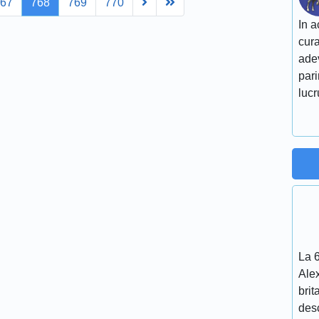
Next
Last
767
768
769
770
In a
cura
adev
pari
lucr
La 
Ale
brit
desc