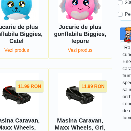
20
Pe
ucarie de plus
Jucarie de plus
flabila Biggies,
gonflabila Biggies,
Catel
Iepure
''R
Vezi produs
Vezi produs
cun
Ene
cara
fru
spe
11.99
RON
11.99
RON
sa i
orch
conc
de c
lumi
sina Caravan,
Masina Caravan,
Maxx Wheels,
Maxx Wheels, Gri,