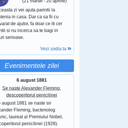
(21 martie - 20 aprilie)
ceasta zi vei ajuta parintii la
tenia in casa. Dar ca sa fii cu
arat de ajutor, fa doar ce iti cer
ntii si nu incerca sa te bagi in
uri serioase.
Vezi zodia ta
Evenimentele zilei
6 august 1881
Se naste Alexander Fleming,
descoperitorul penicilinei
6 august 1881 se naste sir
xander Fleming, bacteriolog
anic, laureat al Premiului Nobel,
operitorul penicilinei (1928).