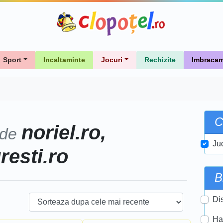
Sport
Incaltaminte
Jocuri
Rechizite
Imbracam
C
noriel.ro,
 de
Ju
uresti.ro
B
Di
Ha