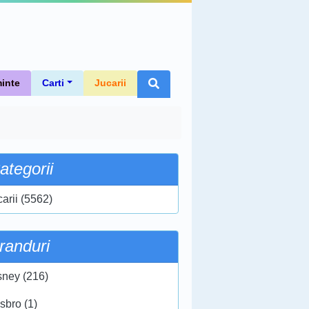
inte
Carti
Jucarii
ategorii
carii (5562)
randuri
sney (216)
sbro (1)