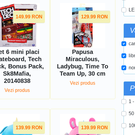
LE
149.99
RON
129.99
RON
V
car
et 6 mini placi
Papusa
lib
ateboard, Tech
Miraculous,
k, Bonus Pack,
Ladybug, Time To
nor
Sk8Mafia,
Team Up, 30 cm
20140838
Vezi produs
P
Vezi produs
1 -
50
10
139.99
RON
139.99
RON