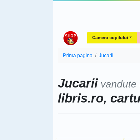
Camera copilului
Prima pagina
Jucarii
Jucarii
vandute
libris.ro, cart
Sorteaza dupa