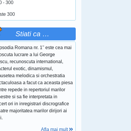
0 - 300
ste 300
Stiati ca …
apsodia Romana nr. 1'' este cea mai
oscuta lucrare a lui George
scu, recunoscuta international,
cterul exotic, dinamismul,
musetea melodica si orchestratia
ctaculoasa a facut ca aceasta piesa
ntre repede in repertoriul marilor
estre si sa fie interpretata in
ert ori in inregistrari discrografice
atre majoritatea marilor dirijori ai
i.
Afla mai mult