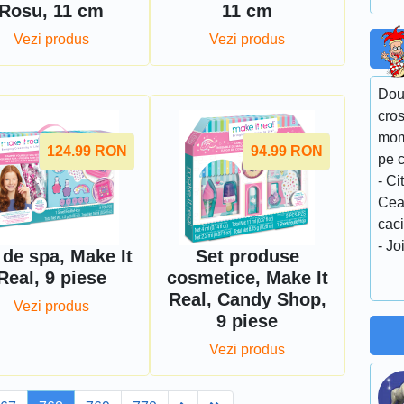
Rosu, 11 cm
11 cm
Vezi produs
Vezi produs
Doua
cros
mome
124.99
RON
94.99
RON
pe c
- Ci
Cea
caci
- Joi
 de spa, Make It
Set produse
Real, 9 piese
cosmetice, Make It
Real, Candy Shop,
Vezi produs
9 piese
Vezi produs