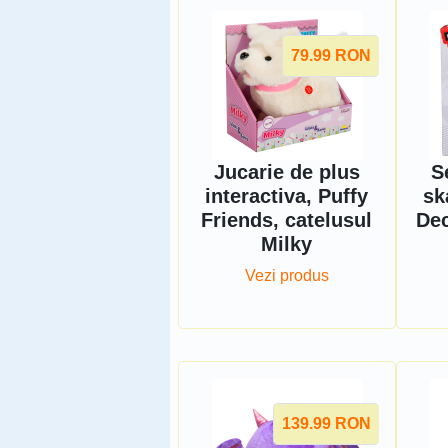
79.99
RON
Jucarie de plus
S
interactiva, Puffy
sk
Friends, catelusul
Dec
Milky
Vezi produs
139.99
RON