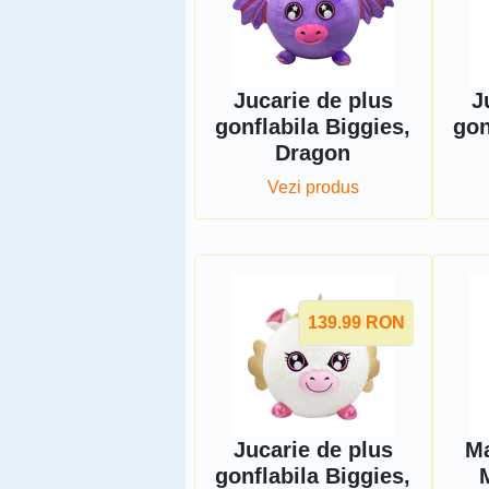
Jucarie de plus
J
gonflabila Biggies,
gon
Dragon
Vezi produs
139.99
RON
Jucarie de plus
Ma
gonflabila Biggies,