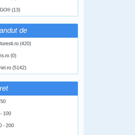
GO® (13)
andut de
turesti.ro (420)
ris.ro (0)
iel.ro (5142)
ret
 50
 - 100
0 - 200